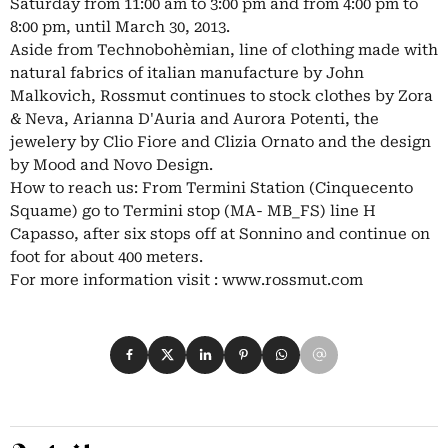
Saturday from 11:00 am to 3:00 pm and from 4:00 pm to
8:00 pm, until March 30, 2013.
Aside from Technobohèmian, line of clothing made with
natural fabrics of italian manufacture by John
Malkovich, Rossmut continues to stock clothes by Zora
& Neva, Arianna D'Auria and Aurora Potenti, the
jewelery by Clio Fiore and Clizia Ornato and the design
by Mood and Novo Design.
How to reach us: From Termini Station (Cinquecento
Squame) go to Termini stop (MA- MB_FS) line H
Capasso, after six stops off at Sonnino and continue on
foot for about 400 meters.
For more information visit : www.rossmut.com
Condividi su Facebook
Condividi su X
Condividi su LinkedIn
Condividi su Pinterest
Condividi su WhatsApp
Condividi su Email