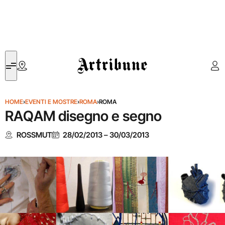
Artribune
HOME
›
EVENTI E MOSTRE
›
ROMA
›
ROMA
RAQAM disegno e segno
ROSSMUT
28/02/2013
–
30/03/2013