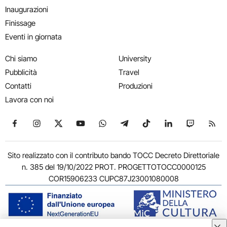
Inaugurazioni
Finissage
Eventi in giornata
Chi siamo
University
Pubblicità
Travel
Contatti
Produzioni
Lavora con noi
Seguici su Facebook
Seguici su Instagram
Seguici su X
Seguici su YouTube
Seguici su WhatsApp
Seguici su Telegram
Seguici su TikTok
Seguici su Link
Seguici su
Segui
Sito realizzato con il contributo bando TOCC Decreto Direttoriale
n. 385 del 19/10/2022 PROT. PROGETTOTOCC0000125
COR15906233 CUPC87J23001080008