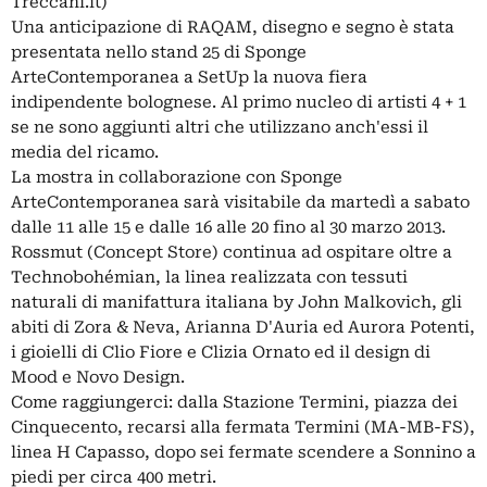
Treccani.it)
Una anticipazione di RAQAM, disegno e segno è stata
presentata nello stand 25 di Sponge
ArteContemporanea a SetUp la nuova fiera
indipendente bolognese. Al primo nucleo di artisti 4 + 1
se ne sono aggiunti altri che utilizzano anch'essi il
media del ricamo.
La mostra in collaborazione con Sponge
ArteContemporanea sarà visitabile da martedì a sabato
dalle 11 alle 15 e dalle 16 alle 20 fino al 30 marzo 2013.
Rossmut (Concept Store) continua ad ospitare oltre a
Technobohémian, la linea realizzata con tessuti
naturali di manifattura italiana by John Malkovich, gli
abiti di Zora & Neva, Arianna D'Auria ed Aurora Potenti,
i gioielli di Clio Fiore e Clizia Ornato ed il design di
Mood e Novo Design.
Come raggiungerci: dalla Stazione Termini, piazza dei
Cinquecento, recarsi alla fermata Termini (MA-MB-FS),
linea H Capasso, dopo sei fermate scendere a Sonnino a
piedi per circa 400 metri.