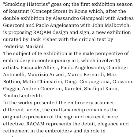
"Smoking Histories" goes on; the first exhibition season
of Rossmut (Concept Store) in Rome which, after the
double exhibition by Alessandro Giampaoli with Andrea
Guerzoni and Paolo Angelosanto with John Malkovich,
is proposing RAQAM design and sign, a new exhibition
curated by Jack Fisher with the critical text by
Federica Mariani.
The subject of te exhibition is the male perspective of
embroidery in contemporary art, which involve 13
artists: Pasquale Altieri, Paolo Angelosanto, Gianluigi
Antonelli, Maurizio Anzeri, Marco Bernardi, Max
Bottino, Matia Chincarini, Diego Cinquegrana, Giovanni
Gaggia, Andrea Guerzoni, Karelei, Shafiqul Kabir,
Emilio Leofreddi.
In the works presented the embrodery assumes
different facets, the craftsmanship enhances the
original expression of the sign and makes it more
effective. RAQAM represents the detail, elegance and
refinement in the embroidery and its role in