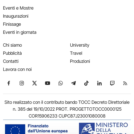
Eventi e Mostre
Inaugurazioni
Finissage
Eventi in giornata
Chi siamo
University
Pubblicità
Travel
Contatti
Produzioni
Lavora con noi
Seguici su Facebook
Seguici su Instagram
Seguici su X
Seguici su YouTube
Seguici su WhatsApp
Seguici su Telegram
Seguici su TikTok
Seguici su Link
Seguici su
Segui
Sito realizzato con il contributo bando TOCC Decreto Direttoriale
n. 385 del 19/10/2022 PROT. PROGETTOTOCC0000125
COR15906233 CUPC87J23001080008