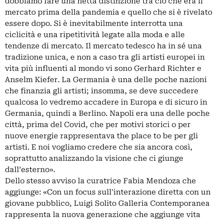
dobbiamo fare una netta distinzione tra ciò che era il
mercato prima della pandemia e quello che si è rivelato
essere dopo. Si è inevitabilmente interrotta una
ciclicità e una ripetitività legate alla moda e alle
tendenze di mercato. Il mercato tedesco ha in sé una
tradizione unica, e non a caso tra gli artisti europei in
vita più influenti al mondo vi sono Gerhard Richter e
Anselm Kiefer. La Germania è una delle poche nazioni
che finanzia gli artisti; insomma, se deve succedere
qualcosa lo vedremo accadere in Europa e di sicuro in
Germania, quindi a Berlino. Napoli era una delle poche
città, prima del Covid, che per motivi storici o per
nuove energie rappresentava the place to be per gli
artisti. E noi vogliamo credere che sia ancora così,
soprattutto analizzando la visione che ci giunge
dall’esterno».
Dello stesso avviso la curatrice Fabia Mendoza che
aggiunge: «Con un focus sull'interazione diretta con un
giovane pubblico, Luigi Solito Galleria Contemporanea
rappresenta la nuova generazione che aggiunge vita