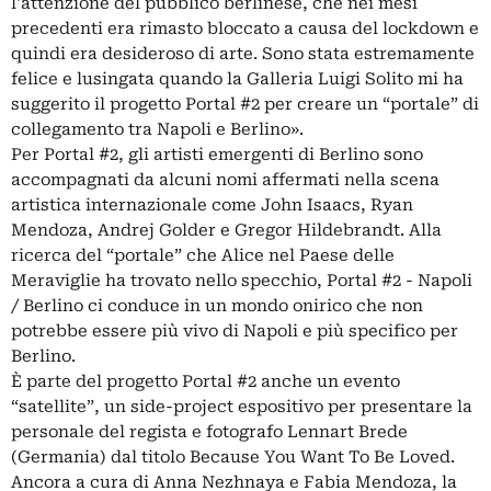
l'attenzione del pubblico berlinese, che nei mesi
precedenti era rimasto bloccato a causa del lockdown e
quindi era desideroso di arte. Sono stata estremamente
felice e lusingata quando la Galleria Luigi Solito mi ha
suggerito il progetto Portal #2 per creare un “portale” di
collegamento tra Napoli e Berlino».
Per Portal #2, gli artisti emergenti di Berlino sono
accompagnati da alcuni nomi affermati nella scena
artistica internazionale come John Isaacs, Ryan
Mendoza, Andrej Golder e Gregor Hildebrandt. Alla
ricerca del “portale” che Alice nel Paese delle
Meraviglie ha trovato nello specchio, Portal #2 - Napoli
/ Berlino ci conduce in un mondo onirico che non
potrebbe essere più vivo di Napoli e più specifico per
Berlino.
È parte del progetto Portal #2 anche un evento
“satellite”, un side-project espositivo per presentare la
personale del regista e fotografo Lennart Brede
(Germania) dal titolo Because You Want To Be Loved.
Ancora a cura di Anna Nezhnaya e Fabia Mendoza, la