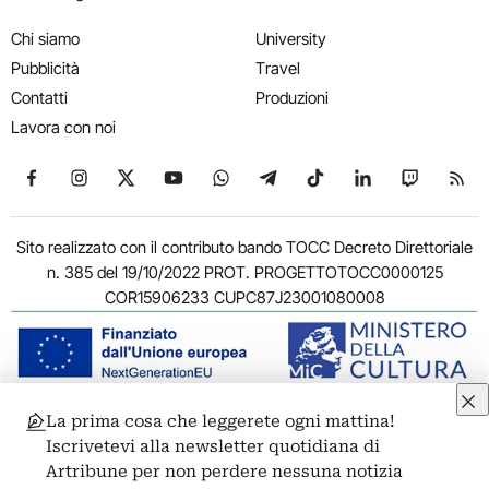
Chi siamo
University
Pubblicità
Travel
Contatti
Produzioni
Lavora con noi
Seguici su Facebook
Seguici su Instagram
Seguici su X
Seguici su YouTube
Seguici su WhatsApp
Seguici su Telegram
Seguici su TikTok
Seguici su Link
Seguici su
Segui
Sito realizzato con il contributo bando TOCC Decreto Direttoriale
n. 385 del 19/10/2022 PROT. PROGETTOTOCC0000125
COR15906233 CUPC87J23001080008
La prima cosa che leggerete ogni mattina!
© 2011-2026 ARTRIBUNE srl – Corso Vittorio Emanuele II, 287 –
Iscrivetevi alla newsletter quotidiana di
00186 Roma - P.I. 11381581005
Artribune per non perdere nessuna notizia
Privacy: Responsabile della protezione dei dati personali