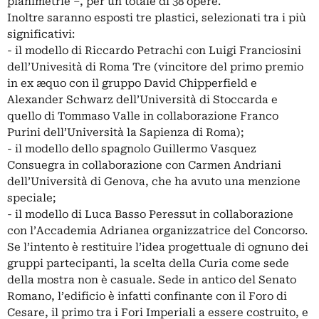
planimetrie –, per un totale di 38 opere.
Inoltre saranno esposti tre plastici, selezionati tra i più
significativi:
- il modello di Riccardo Petrachi con Luigi Franciosini
dell’Univesità di Roma Tre (vincitore del primo premio
in ex æquo con il gruppo David Chipperfield e
Alexander Schwarz dell’Università di Stoccarda e
quello di Tommaso Valle in collaborazione Franco
Purini dell’Università la Sapienza di Roma);
- il modello dello spagnolo Guillermo Vasquez
Consuegra in collaborazione con Carmen Andriani
dell’Università di Genova, che ha avuto una menzione
speciale;
- il modello di Luca Basso Peressut in collaborazione
con l’Accademia Adrianea organizzatrice del Concorso.
Se l’intento è restituire l’idea progettuale di ognuno dei
gruppi partecipanti, la scelta della Curia come sede
della mostra non è casuale. Sede in antico del Senato
Romano, l’edificio è infatti confinante con il Foro di
Cesare, il primo tra i Fori Imperiali a essere costruito, e