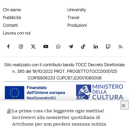
Chi siamo
University
Pubblicità
Travel
Contatti
Produzioni
Lavora con noi
Seguici su Facebook
Seguici su Instagram
Seguici su X
Seguici su YouTube
Seguici su WhatsApp
Seguici su Telegram
Seguici su TikTok
Seguici su Link
Seguici su
Segui
Sito realizzato con il contributo bando TOCC Decreto Direttoriale
n. 385 del 19/10/2022 PROT. PROGETTOTOCC0000125
COR15906233 CUPC87J23001080008
La prima cosa che leggerete ogni mattina!
© 2011-2026 ARTRIBUNE srl – Corso Vittorio Emanuele II, 287 –
Iscrivetevi alla newsletter quotidiana di
00186 Roma - P.I. 11381581005
Artribune per non perdere nessuna notizia
Privacy: Responsabile della protezione dei dati personali