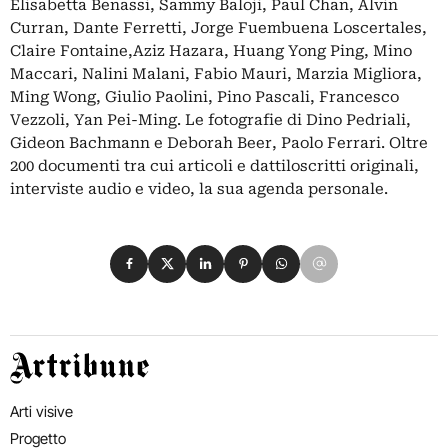
Elisabetta Benassi, Sammy Baloji, Paul Chan, Alvin
Curran, Dante Ferretti, Jorge Fuembuena Loscertales,
Claire Fontaine,Aziz Hazara, Huang Yong Ping, Mino
Maccari, Nalini Malani, Fabio Mauri, Marzia Migliora,
Ming Wong, Giulio Paolini, Pino Pascali, Francesco
Vezzoli, Yan Pei-Ming. Le fotografie di Dino Pedriali,
Gideon Bachmann e Deborah Beer, Paolo Ferrari. Oltre
200 documenti tra cui articoli e dattiloscritti originali,
interviste audio e video, la sua agenda personale.
Condividi su Facebook
Condividi su X
Condividi su LinkedIn
Condividi su Pinterest
Condividi su WhatsApp
Condividi su Email
Artribune
Arti visive
Progetto