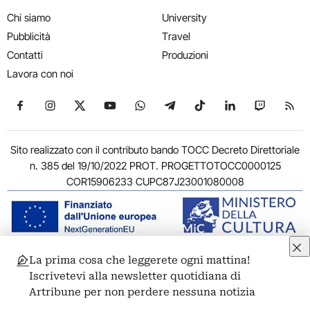
Chi siamo
University
Pubblicità
Travel
Contatti
Produzioni
Lavora con noi
Seguici su Facebook
Seguici su Instagram
Seguici su X
Seguici su YouTube
Seguici su WhatsApp
Seguici su Telegram
Seguici su TikTok
Seguici su Link
Seguici su
Segui
Sito realizzato con il contributo bando TOCC Decreto Direttoriale
n. 385 del 19/10/2022 PROT. PROGETTOTOCC0000125
COR15906233 CUPC87J23001080008
La prima cosa che leggerete ogni mattina!
© 2011-2026 ARTRIBUNE srl – Corso Vittorio Emanuele II, 287 –
Iscrivetevi alla newsletter quotidiana di
00186 Roma - P.I. 11381581005
Artribune per non perdere nessuna notizia
Privacy: Responsabile della protezione dei dati personali