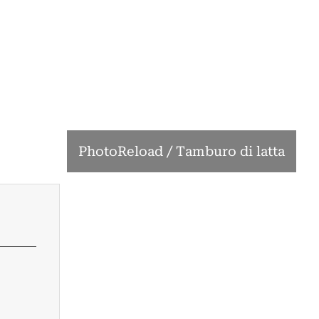
PhotoReload / Tamburo di latta