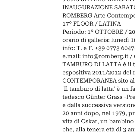
INAUGURAZIONE SABATO 
ROMBERG Arte Contemporan
17° FLOOR / LATINA
Periodo: 1° OTTOBRE / 
orario di galleria: lunedì 
info: T. e F. +39 0773 604
e.mail:
info@romberg.it
/ 
TAMBURO DI LATTA è il tit
espositiva 2011/2012 de
CONTEMPORANEA sito al 17
'Il tamburo di latta' è un 
tedesco Günter Grass -Prem
e dalla successiva versio
20 anni dopo, nel 1979, pr
vita di Oskar, un bambino 
che, alla tenera età di 3