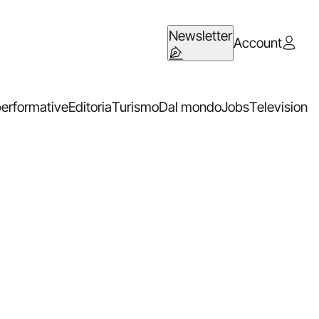
Newsletter
Account
performative
Editoria
Turismo
Dal mondo
Jobs
Television