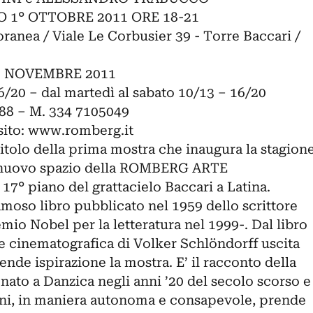
1° OTTOBRE 2011 ORE 18-21
ea / Viale Le Corbusier 39 - Torre Baccari /
20 NOVEMBRE 2011
16/20 – dal martedì al sabato 10/13 – 16/20
788 – M. 334 7105049
sito: www.romberg.it
olo della prima mostra che inaugura la stagion
l nuovo spazio della ROMBERG ARTE
° piano del grattacielo Baccari a Latina.
famoso libro pubblicato nel 1959 dello scrittore
io Nobel per la letteratura nel 1999-. Dal libro
ne cinematografica di Volker Schlöndorff uscita
ende ispirazione la mostra. E’ il racconto della
nato a Danzica negli anni ’20 del secolo scorso e
 anni, in maniera autonoma e consapevole, prende