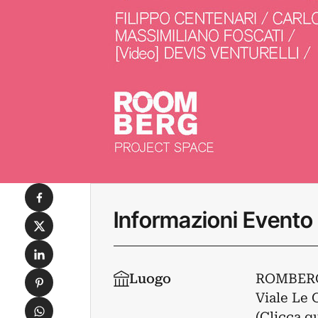
Condividi su Facebook
Informazioni Evento
Condividi su X
Condividi su LinkedIn
Condividi su Pinterest
Luogo
ROMBER
Viale Le C
Condividi su WhatsApp
(Clicca q