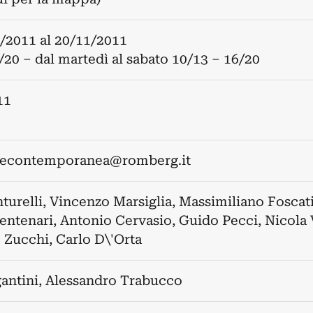
/2011
al
20/11/2011
/20 – dal martedì al sabato 10/13 – 16/20
11
tecontemporanea@romberg.it
turelli
,
Vincenzo Marsiglia
,
Massimiliano Foscat
entenari
,
Antonio Cervasio
,
Guido Pecci
,
Nicola 
 Zucchi
,
Carlo D\'Orta
gantini
,
Alessandro Trabucco