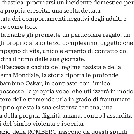
e drastica: procurarsi un incidente domestico per
a propria crescita, una scelta dettata
tata dei comportamenti negativi degli adulti e
are come loro.
la madre gli promette un particolare regalo, un
gli proprio al suo terzo compleanno, oggetto che
mpagno di vita, unico elemento di contatto col
rà il ritmo delle sue giornate.
l’ascesa e caduta del regime nazista e della
rra Mondiale, la storia riporta le profonde
el bambino Oskar, in contrasto con l’unico
possesso, la propria voce, che utilizzerà in modo
tere delle tremende urla in grado di frantumare
oprio questa la sua esistenza terrena, una
sa della propria dignità umana, contro l’assurdità
hi del bimbo violenta e ipocrita.
spazio della ROMBERG nascono da questi spunti