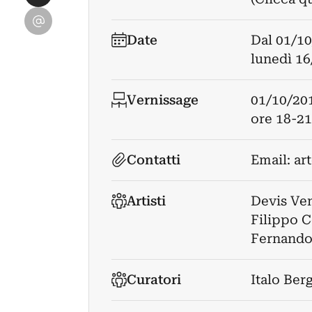
Condividi su Email
Date
Dal
01/10
lunedì 16
Vernissage
01/10/20
ore 18-21
Contatti
Email:
ar
Artisti
Devis Ven
Filippo C
Fernando
Curatori
Italo Ber