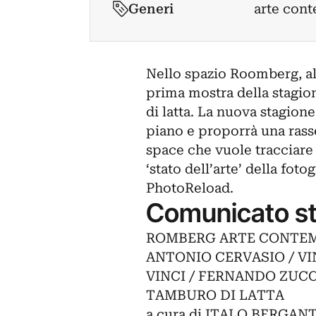
Generi
arte cont
Nello spazio Roomberg, al 
prima mostra della stagi
di latta. La nuova stagion
piano e proporrà una rass
space che vuole tracciare
‘stato dell’arte’ della fot
PhotoReload.
Comunicato s
ROMBERG ARTE CONTEMP
ANTONIO CERVASIO / VI
VINCI / FERNANDO ZUC
TAMBURO DI LATTA
a cura di ITALO BERGA