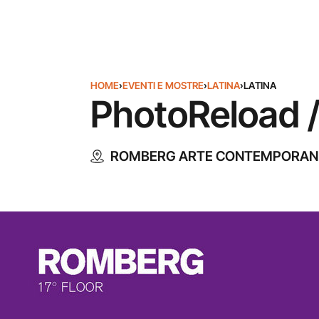
HOME
›
EVENTI E MOSTRE
›
LATINA
›
LATINA
PhotoReload /
ROMBERG ARTE CONTEMPORAN