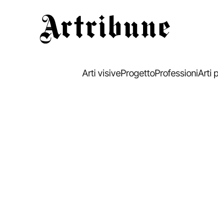
Artribune
Arti visive
Progetto
Professioni
Arti 