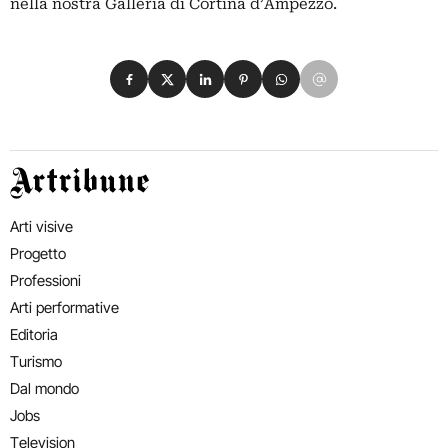
nella nostra Galleria di Cortina d’Ampezzo.
Condividi su Facebook
Condividi su X
Condividi su LinkedIn
Condividi su Pinterest
Condividi su WhatsApp
Condividi su Email
Artribune
Arti visive
Progetto
Professioni
Arti performative
Editoria
Turismo
Dal mondo
Jobs
Television