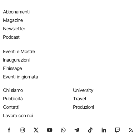
Abbonamenti
Magazine
Newsletter
Podcast
Eventi e Mostre
Inaugurazioni
Finissage
Eventi in giornata
Chi siamo
University
Pubblicità
Travel
Contatti
Produzioni
Lavora con noi
Seguici su Facebook
Seguici su Instagram
Seguici su X
Seguici su YouTube
Seguici su WhatsApp
Seguici su Telegram
Seguici su TikTok
Seguici su Link
Seguici su
Segui