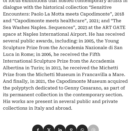
of focus exhibitions that hosted contemporary artists in
dialogue with the historical collection “Sensitive
Encounters: Paolo La Motta meets Capodimonte”, 2018
and “Capodimonte meets healthcare”, 2021; and “The
Sea Washes Naples. Sequences”, 2023 at the ART GATE
space at Naples International Airport. He has received
several public awards, including: in 2005, the Young
Sculpture Prize from the Accademia Nazionale di San
Luca in Rome; in 2006, he received the Fifth
International Sculpture Prize from the Accademia
Albertina in Turin; in 2013, he received the Michetti
Prize from the Michetti Museum in Francavilla a Mare.
And finally, in 2021, the Capodimonte Museum acquired
the polyptych dedicated to Genny Cesarano, as part of
its permanent collection in the contemporary section.
His works are present in several public and private
collections in Italy and abroad.
Condividi su Facebook
Condividi su X
Condividi su LinkedIn
Condividi su Pinterest
Condividi su WhatsApp
Condividi su Email