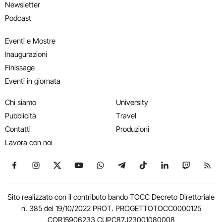
Newsletter
Podcast
Eventi e Mostre
Inaugurazioni
Finissage
Eventi in giornata
Chi siamo
University
Pubblicità
Travel
Contatti
Produzioni
Lavora con noi
Seguici su Facebook
Seguici su Instagram
Seguici su X
Seguici su YouTube
Seguici su WhatsApp
Seguici su Telegram
Seguici su TikTok
Seguici su Link
Seguici su
Segui
Sito realizzato con il contributo bando TOCC Decreto Direttoriale
n. 385 del 19/10/2022 PROT. PROGETTOTOCC0000125
COR15906233 CUPC87J23001080008