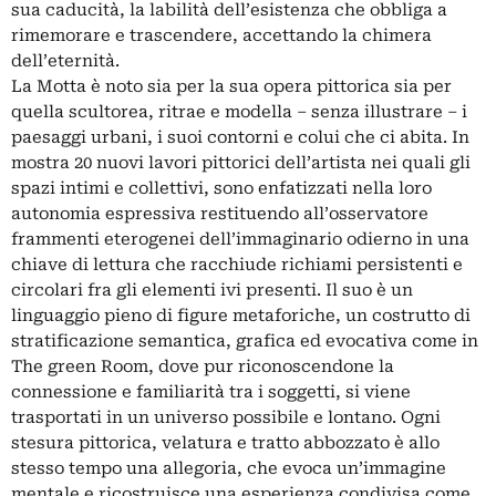
sua caducità, la labilità dell’esistenza che obbliga a
rimemorare e trascendere, accettando la chimera
dell’eternità.
La Motta è noto sia per la sua opera pittorica sia per
quella scultorea, ritrae e modella – senza illustrare – i
paesaggi urbani, i suoi contorni e colui che ci abita. In
mostra 20 nuovi lavori pittorici dell’artista nei quali gli
spazi intimi e collettivi, sono enfatizzati nella loro
autonomia espressiva restituendo all’osservatore
frammenti eterogenei dell’immaginario odierno in una
chiave di lettura che racchiude richiami persistenti e
circolari fra gli elementi ivi presenti. Il suo è un
linguaggio pieno di figure metaforiche, un costrutto di
stratificazione semantica, grafica ed evocativa come in
The green Room, dove pur riconoscendone la
connessione e familiarità tra i soggetti, si viene
trasportati in un universo possibile e lontano. Ogni
stesura pittorica, velatura e tratto abbozzato è allo
stesso tempo una allegoria, che evoca un’immagine
mentale e ricostruisce una esperienza condivisa come