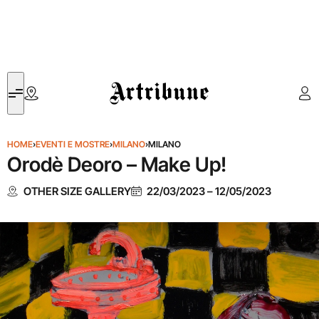
Artribune
HOME
›
EVENTI E MOSTRE
›
MILANO
›
MILANO
Orodè Deoro – Make Up!
OTHER SIZE GALLERY
22/03/2023
–
12/05/2023