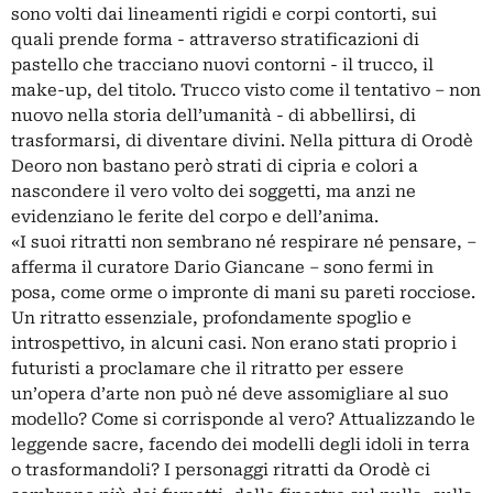
sono volti dai lineamenti rigidi e corpi contorti, sui
quali prende forma - attraverso stratificazioni di
pastello che tracciano nuovi contorni - il trucco, il
make-up, del titolo. Trucco visto come il tentativo – non
nuovo nella storia dell’umanità - di abbellirsi, di
trasformarsi, di diventare divini. Nella pittura di Orodè
Deoro non bastano però strati di cipria e colori a
nascondere il vero volto dei soggetti, ma anzi ne
evidenziano le ferite del corpo e dell’anima.
«I suoi ritratti non sembrano né respirare né pensare, –
afferma il curatore Dario Giancane – sono fermi in
posa, come orme o impronte di mani su pareti rocciose.
Un ritratto essenziale, profondamente spoglio e
introspettivo, in alcuni casi. Non erano stati proprio i
futuristi a proclamare che il ritratto per essere
un’opera d’arte non può né deve assomigliare al suo
modello? Come si corrisponde al vero? Attualizzando le
leggende sacre, facendo dei modelli degli idoli in terra
o trasformandoli? I personaggi ritratti da Orodè ci