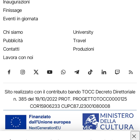
Inaugurazioni
Finissage
Eventi in giornata
Chi siamo
University
Pubblicità
Travel
Contatti
Produzioni
Lavora con noi
Seguici su Facebook
Seguici su Instagram
Seguici su X
Seguici su YouTube
Seguici su WhatsApp
Seguici su Telegram
Seguici su TikTok
Seguici su Link
Seguici su
Segui
Sito realizzato con il contributo bando TOCC Decreto Direttoriale
n. 385 del 19/10/2022 PROT. PROGETTOTOCC0000125
COR15906233 CUPC87J23001080008