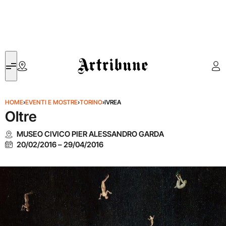
Artribune
HOME
›
EVENTI E MOSTRE
›
TORINO
›
IVREA
Oltre
MUSEO CIVICO PIER ALESSANDRO GARDA
20/02/2016
–
29/04/2016