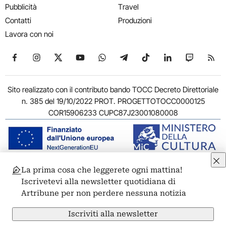
Pubblicità
Travel
Contatti
Produzioni
Lavora con noi
Seguici su Facebook
Seguici su Instagram
Seguici su X
Seguici su YouTube
Seguici su WhatsApp
Seguici su Telegram
Seguici su TikTok
Seguici su Link
Seguici su
Segui
Sito realizzato con il contributo bando TOCC Decreto Direttoriale
n. 385 del 19/10/2022 PROT. PROGETTOTOCC0000125
COR15906233 CUPC87J23001080008
La prima cosa che leggerete ogni mattina!
© 2011-2026 ARTRIBUNE srl – Corso Vittorio Emanuele II, 287 –
Iscrivetevi alla newsletter quotidiana di
00186 Roma - P.I. 11381581005
Artribune per non perdere nessuna notizia
Privacy: Responsabile della protezione dei dati personali
ARTRIBUNE srl – Corso Vittorio Emanuele II, 287 – 00186 Roma
Iscriviti alla newsletter
Termini e condizioni
Privacy Policy
Cookie Policy
Credits