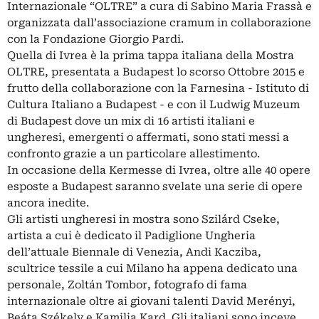
Internazionale “OLTRE” a cura di Sabino Maria Frassà e
organizzata dall’associazione cramum in collaborazione
con la Fondazione Giorgio Pardi.
Quella di Ivrea è la prima tappa italiana della Mostra
OLTRE, presentata a Budapest lo scorso Ottobre 2015 e
frutto della collaborazione con la Farnesina - Istituto di
Cultura Italiano a Budapest - e con il Ludwig Muzeum
di Budapest dove un mix di 16 artisti italiani e
ungheresi, emergenti o affermati, sono stati messi a
confronto grazie a un particolare allestimento.
In occasione della Kermesse di Ivrea, oltre alle 40 opere
esposte a Budapest saranno svelate una serie di opere
ancora inedite.
Gli artisti ungheresi in mostra sono Szilárd Cseke,
artista a cui è dedicato il Padiglione Ungheria
dell’attuale Biennale di Venezia, Andi Kacziba,
scultrice tessile a cui Milano ha appena dedicato una
personale, Zoltán Tombor, fotografo di fama
internazionale oltre ai giovani talenti David Merényi,
Beáta Székely e Kamilia Kard. Gli italiani sono inceve