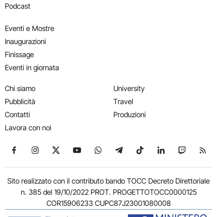
Podcast
Eventi e Mostre
Inaugurazioni
Finissage
Eventi in giornata
Chi siamo
University
Pubblicità
Travel
Contatti
Produzioni
Lavora con noi
Seguici su Facebook
Seguici su Instagram
Seguici su X
Seguici su YouTube
Seguici su WhatsApp
Seguici su Telegram
Seguici su TikTok
Seguici su Link
Seguici su
Segui
Sito realizzato con il contributo bando TOCC Decreto Direttoriale
n. 385 del 19/10/2022 PROT. PROGETTOTOCC0000125
COR15906233 CUPC87J23001080008