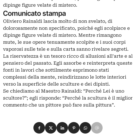
dipinge figure velate di mistero.
Comunicato stampa
Oliviero Rainaldi lascia molto di non svelato, di
dolorosamente non specificato, poiché egli scolpisce e
dipinge figure velate di mistero. Mentre rimangono
mute, le sue opere tenuamente scolpite e i suoi corpi
vaporosi sulle tele e sulla carta sanno rivelare segreti.
La riservatezza è un tesoro ricco di allusioni all'arte e al
pensiero del passato. Egli assorbe e reinterpreta queste
fonti in lavori che sottilmente esprimono stati
complessi della mente, reindirizzano le lotte interiori
verso la superficie delle sculture e dei dipinti.
Se chiediamo al Maestro Rainaldi: “Perché Lei è uno
scultore?”; egli risponde: “Perché la scultura è il miglior
commento che un pittore può fare sulla pittura”.
Condividi su Facebook
Condividi su X
Condividi su LinkedIn
Condividi su Pinterest
Condividi su WhatsApp
Condividi su Email