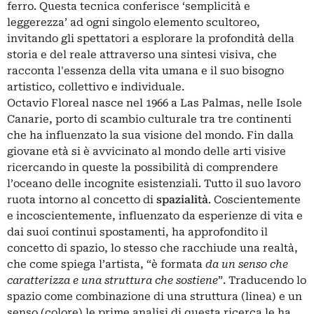
ferro. Questa tecnica conferisce ‘semplicità e
leggerezza’ ad ogni singolo elemento scultoreo,
invitando gli spettatori a esplorare la profondità della
storia e del reale attraverso una sintesi visiva, che
racconta l'essenza della vita umana e il suo bisogno
artistico, collettivo e individuale.
Octavio Floreal nasce nel 1966 a Las Palmas, nelle Isole
Canarie, porto di scambio culturale tra tre continenti
che ha influenzato la sua visione del mondo. Fin dalla
giovane età si è avvicinato al mondo delle arti visive
ricercando in queste la possibilità di comprendere
l’oceano delle incognite esistenziali. Tutto il suo lavoro
ruota intorno al concetto di
spazialità
. Coscientemente
e incoscientemente, influenzato da esperienze di vita e
dai suoi continui spostamenti, ha approfondito il
concetto di spazio, lo stesso che racchiude una realtà,
che come spiega l’artista, “è formata
da un senso che
caratterizza e una struttura che sostiene
”. Traducendo lo
spazio come combinazione di una struttura (linea) e un
senso (colore) le prime analisi di questa ricerca le ha