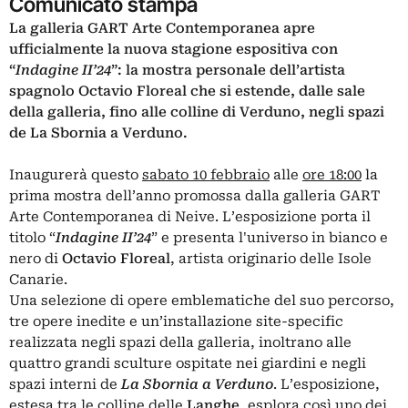
Comunicato stampa
La galleria
GART Arte Contemporanea
apre
ufficialmente la nuova stagione espositiva con
“
Indagine II’24
”: la mostra personale dell’artista
spagnolo
Octavio Floreal
che si estende, dalle sale
della galleria, fino alle colline di Verduno, negli spazi
de La Sbornia a Verduno.
Inaugurerà questo
sabato 10 febbraio
alle
ore 18:00
la
prima mostra dell’anno promossa dalla galleria GART
Arte Contemporanea di Neive. L’esposizione porta il
titolo “
Indagine II’24
” e presenta l'universo in bianco e
nero di
Octavio Floreal
, artista originario delle Isole
Canarie.
Una selezione di opere emblematiche del suo percorso,
tre opere inedite e un’installazione site-specific
realizzata negli spazi della galleria, inoltrano alle
quattro grandi sculture ospitate nei giardini e negli
spazi interni de
La Sbornia a Verduno
. L’esposizione,
estesa tra le colline delle
Langhe
, esplora così uno dei