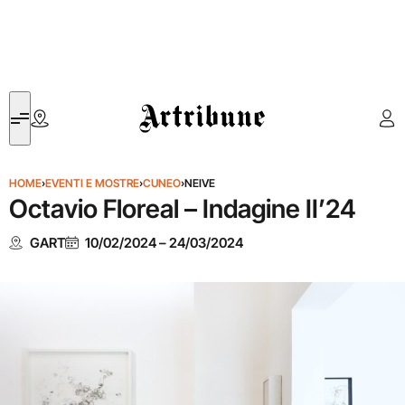
Artribune
HOME
›
EVENTI E MOSTRE
›
CUNEO
›
NEIVE
Octavio Floreal – Indagine II’24
GART
10/02/2024
–
24/03/2024