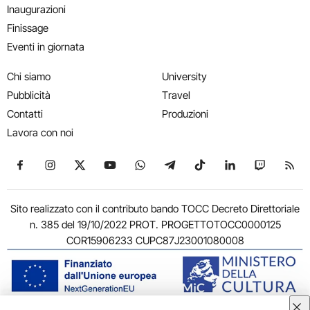
Inaugurazioni
Finissage
Eventi in giornata
Chi siamo
University
Pubblicità
Travel
Contatti
Produzioni
Lavora con noi
Seguici su Facebook
Seguici su Instagram
Seguici su X
Seguici su YouTube
Seguici su WhatsApp
Seguici su Telegram
Seguici su TikTok
Seguici su Link
Seguici su
Segui
Sito realizzato con il contributo bando TOCC Decreto Direttoriale
n. 385 del 19/10/2022 PROT. PROGETTOTOCC0000125
COR15906233 CUPC87J23001080008