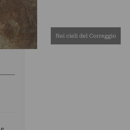
Nei cieli del Correggio
 e