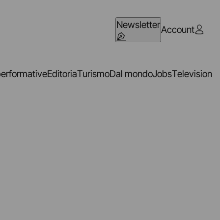
Newsletter
Account
performative
Editoria
Turismo
Dal mondo
Jobs
Television