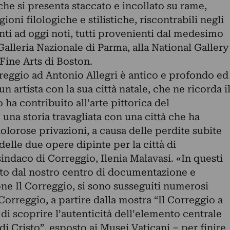
he si presenta staccato e incollato su rame,
agioni filologiche e stilistiche, riscontrabili negli
nti ad oggi noti, tutti provenienti dal medesimo
Galleria Nazionale di Parma, alla National Gallery
Fine Arts di Boston.
reggio ad Antonio Allegri è antico e profondo ed
un artista con la sua città natale, che ne ricorda i
o ha contribuito all’arte pittorica del
na storia travagliata con una città che ha
dolorose privazioni, a causa delle perdite subite
delle due opere dipinte per la città di
ndaco di Correggio, Ilenia Malavasi. «In questi
dato dal nostro centro di documentazione e
ione Il Correggio, si sono susseguiti numerosi
orreggio, a partire dalla mostra “Il Correggio a
i scoprire l’autenticità dell’elemento centrale
di Cristo”, esposto ai Musei Vaticani – per finire