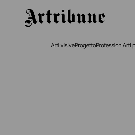
Artribune
Arti visive
Progetto
Professioni
Arti 