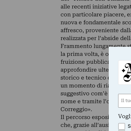
alle recenti iniziative leg
con particolare piacere, 
nuova e fondamentale scop
affresco, proveniente dall
realizzata per l’abside de
Frammento lungamente stud
la prima volta, è oggetto 
fruizione pubblica e conse
approfondire ulteriormente
storico e tecnico di tale s
un momento di riappropri
suggestivo com’è il Museo
Nom
nome e tramite l’opera del 
(Obbli
Correggio».
Nome
Vogl
Il percorso espositivo pre
che, grazie all’ausilio di 
S