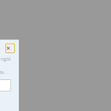
 ogni
e
,
te.
l