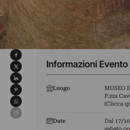
Condividi su Facebook
Informazioni Evento
Condividi su X
Condividi su LinkedIn
Condividi su Pinterest
Luogo
MUSEO I
P.zza Cav
Condividi su WhatsApp
(Clicca q
Condividi su Email
Date
Dal
17/10
sabato or