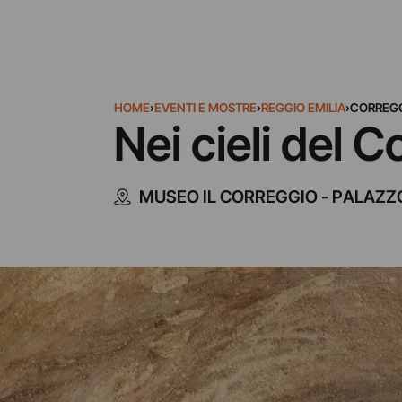
HOME
›
EVENTI E MOSTRE
›
REGGIO EMILIA
›
CORREG
Nei cieli del 
MUSEO IL CORREGGIO - PALAZZO