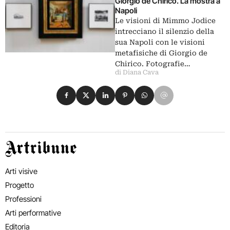
Giorgio de Chirico. La mostra a
Napoli
Le visioni di Mimmo Jodice
intrecciano il silenzio della
sua Napoli con le visioni
metafisiche di Giorgio de
Chirico. Fotografie…
di Diana Cava
Condividi su Facebook
Condividi su X
Condividi su LinkedIn
Condividi su Pinterest
Condividi su WhatsApp
Condividi su Email
Artribune
Arti visive
Progetto
Professioni
Arti performative
Editoria