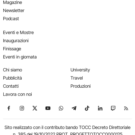
Magazine
Newsletter
Podcast
Eventi e Mostre
Inaugurazioni
Finissage
Eventi in giornata
Chi siamo
University
Pubblicità
Travel
Contatti
Produzioni
Lavora con noi
Seguici su Facebook
Seguici su Instagram
Seguici su X
Seguici su YouTube
Seguici su WhatsApp
Seguici su Telegram
Seguici su TikTok
Seguici su Link
Seguici su
Segui
Sito realizzato con il contributo bando TOCC Decreto Direttoriale
n. 385 del 19/10/2022 PROT. PROGETTOTOCC0000125