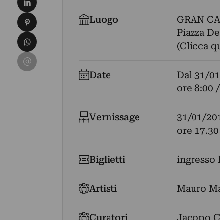
Condividi su Pinterest
Luogo
GRAN CA
Piazza De
Condividi su WhatsApp
(Clicca q
Condividi su Email
Date
Dal
31/01
ore 8:00 /
Vernissage
31/01/20
ore 17.30
Biglietti
ingresso 
Artisti
Mauro Ma
Curatori
Jacopo C