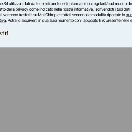
e Srl utilizza i dati da te forniti per tenerti informato con regolarità sul mondo del
petto della privacy come indicato nella
nostra informativa
. Iscrivendoti i tuoi dati
i verranno trasferiti su MailChimp e trattati secondo le modalità riportate in
que
tiva
. Potrai disiscriverti in qualsiasi momento con l'apposito link presente nelle 
viti