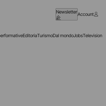
Newsletter
Account
performative
Editoria
Turismo
Dal mondo
Jobs
Television