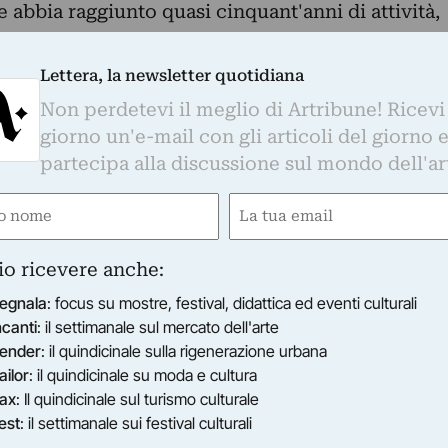
e abbia raggiunto quasi cinquant'anni di attività,
a continua ricerca e lo studio di tecniche
Lettera, la newsletter quotidiana
rendono la sua arte originale ed unica.
Non perdetevi il meglio di Artribune! Ricevi
esenti in tutto il mondo e dopo una mostra
giorno un'e-mail con gli articoli del giorno 
partecipa alla discussione sul mondo dell'ar
si nella sua città, in uno dei locali più esclusivi
e
Email
iubbe Rosse.
ired)
(Required)
ssegna "Artisti e opere alle Giubbe rosse" di
io ricevere anche:
na dei migliori artisti e scrittori Fiorentini
egnala
: focus su mostre, festival, didattica ed eventi culturali
 il 20 Febbraio 2015.
ncanti
: il settimanale sul mercato dell'arte
ender
: il quindicinale sulla rigenerazione urbana
ailor
: il quindicinale su moda e cultura
ax
: Il quindicinale sul turismo culturale
est
: il settimanale sui festival culturali