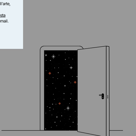
l'arte,
sta
email.