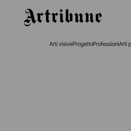
Artribune
Arti visive
Progetto
Professioni
Arti 