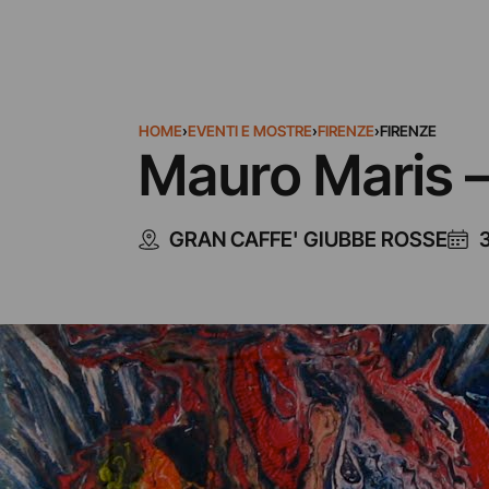
HOME
›
EVENTI E MOSTRE
›
FIRENZE
›
FIRENZE
Mauro Maris –
GRAN CAFFE' GIUBBE ROSSE
3