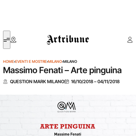
Artribune
HOME
›
EVENTI E MOSTRE
›
MILANO
›
MILANO
Massimo Fenati – Arte pinguina
QUESTION MARK MILANO
16/10/2018
–
04/11/2018