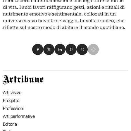
riconoscere l’interconnessione che lega tutte le forme
di vita. I suoi lavori raffigurano gesti, azioni e rituali di
nutrimento emotivo e sentimentale, collocati in un
universo visivo talvolta selvaggio, talvolta ironico, che
riflette sul nostro modo di abitare il mondo quotidiano.
Condividi su Facebook
Condividi su X
Condividi su LinkedIn
Condividi su Pinterest
Condividi su WhatsApp
Condividi su Email
Artribune
Arti visive
Progetto
Professioni
Arti performative
Editoria