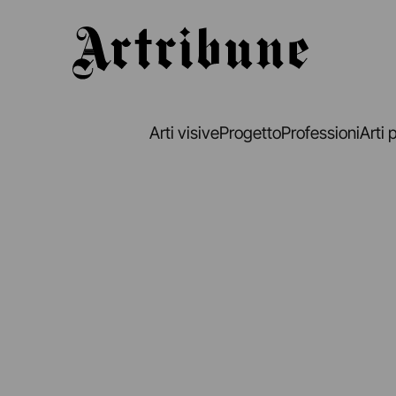
Artribune
Arti visive
Progetto
Professioni
Arti 