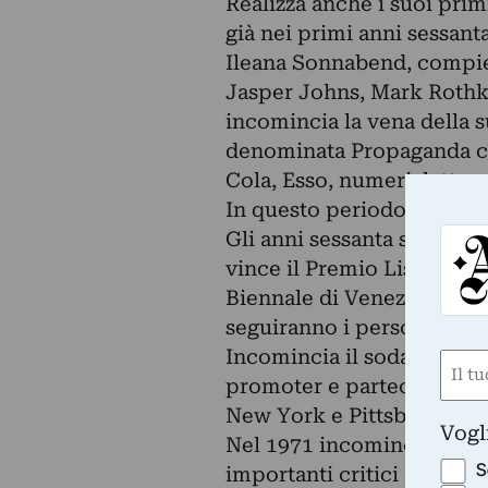
Realizza anche i suoi pri
già nei primi anni sessant
Ileana Sonnabend, compie i
Jasper Johns, Mark Rothko
incomincia la vena della 
denominata Propaganda ch
Cola, Esso, numeri, lettere,
In questo periodo espone 
Gli anni sessanta sono il p
vince il Premio Lissone gi
Biennale di Venezia nel 19
seguiranno i personaggi d
Incomincia il sodalizio n
Nom
promoter e partecipa a per
(Requ
New York e Pittsburgh a Sa
First
Vogl
Nel 1971 incomincia l’amic
S
importanti critici dell’epo