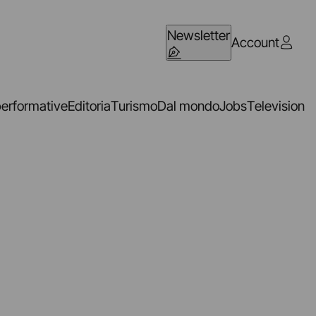
Newsletter
Account
performative
Editoria
Turismo
Dal mondo
Jobs
Television