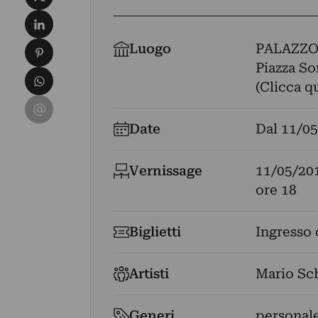
Condividi su LinkedIn
Condividi su Pinterest
Luogo
PALAZZO
Piazza So
Condividi su WhatsApp
(Clicca q
Condividi su Email
Date
Dal
11/05
Vernissage
11/05/20
ore 18
Biglietti
Ingresso 
Artisti
Mario Sc
Generi
personal