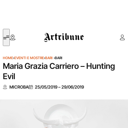
Artribune
HOME
›
EVENTI E MOSTRE
›
BARI
›
BARI
Maria Grazia Carriero – Hunting
Evil
MICROBA
25/05/2019
–
29/06/2019