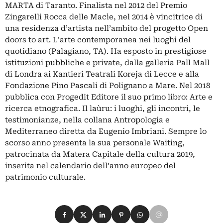
MARTA di Taranto. Finalista nel 2012 del Premio
Zingarelli Rocca delle Macìe, nel 2014 è vincitrice di
una residenza d’artista nell’ambito del progetto Open
doors to art. L'arte contemporanea nei luoghi del
quotidiano (Palagiano, TA). Ha esposto in prestigiose
istituzioni pubbliche e private, dalla galleria Pall Mall
di Londra ai Kantieri Teatrali Koreja di Lecce e alla
Fondazione Pino Pascali di Polignano a Mare. Nel 2018
pubblica con Progedit Editore il suo primo libro: Arte e
ricerca etnografica. Il laùru: i luoghi, gli incontri, le
testimonianze, nella collana Antropologia e
Mediterraneo diretta da Eugenio Imbriani. Sempre lo
scorso anno presenta la sua personale Waiting,
patrocinata da Matera Capitale della cultura 2019,
inserita nel calendario dell’anno europeo del
patrimonio culturale.
Condividi su Facebook
Condividi su X
Condividi su LinkedIn
Condividi su Pinterest
Condividi su WhatsApp
Condividi su Email