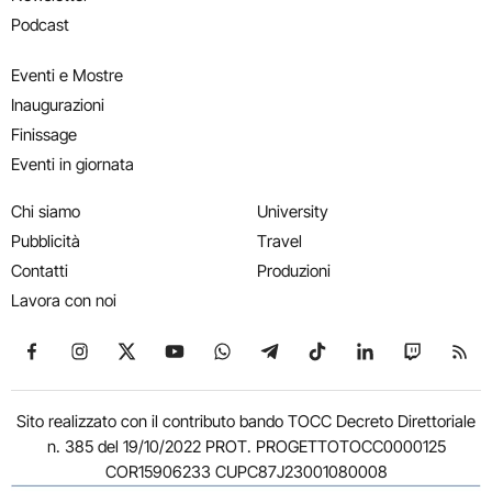
Podcast
Eventi e Mostre
Inaugurazioni
Finissage
Eventi in giornata
Chi siamo
University
Pubblicità
Travel
Contatti
Produzioni
Lavora con noi
Seguici su Facebook
Seguici su Instagram
Seguici su X
Seguici su YouTube
Seguici su WhatsApp
Seguici su Telegram
Seguici su TikTok
Seguici su Link
Seguici su
Segui
Sito realizzato con il contributo bando TOCC Decreto Direttoriale
n. 385 del 19/10/2022 PROT. PROGETTOTOCC0000125
COR15906233 CUPC87J23001080008