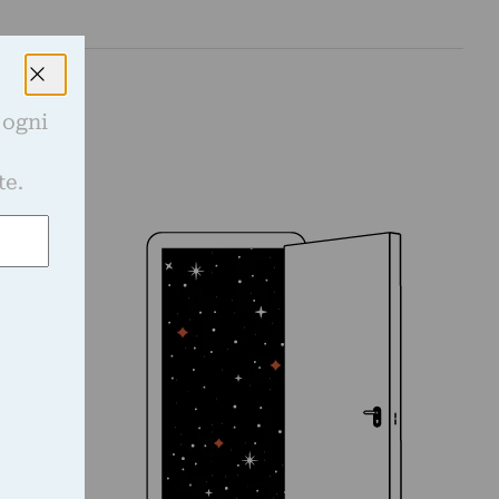
 ogni
e
te.