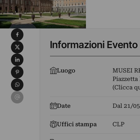
Condividi su Facebook
Informazioni Evento
Condividi su X
Condividi su LinkedIn
Condividi su Pinterest
Luogo
MUSEI R
Piazzetta 
Condividi su WhatsApp
(Clicca q
Condividi su Email
Date
Dal
21/05
Uffici stampa
CLP