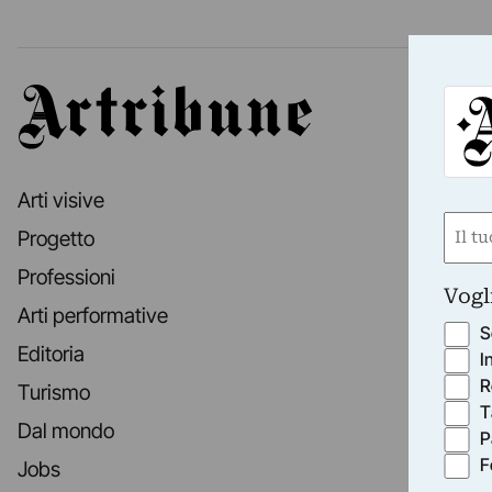
Artribune
Arti visive
Nom
Progetto
(Requ
Professioni
First
Vogl
Arti performative
S
Editoria
I
R
Turismo
T
Dal mondo
P
F
Jobs