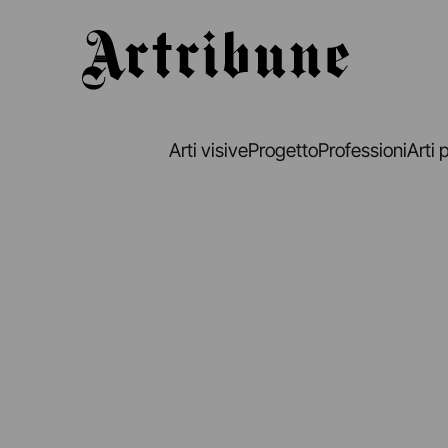
Artribune
Arti visive
Progetto
Professioni
Arti 