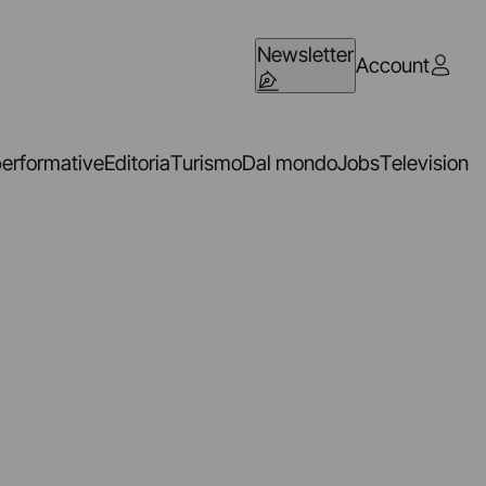
Newsletter
Account
performative
Editoria
Turismo
Dal mondo
Jobs
Television