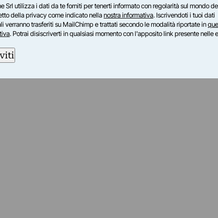
e Srl utilizza i dati da te forniti per tenerti informato con regolarità sul mondo del
petto della privacy come indicato nella
nostra informativa
. Iscrivendoti i tuoi dati
i verranno trasferiti su MailChimp e trattati secondo le modalità riportate in
que
tiva
. Potrai disiscriverti in qualsiasi momento con l'apposito link presente nelle 
viti