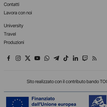
Contatti
Lavora con noi
University
Travel
Produzioni
Seguici su Facebook
Seguici su Instagram
Seguici su X
Seguici su YouTube
Seguici su WhatsApp
Seguici su Telegr
Seguici su TikT
Seguici su L
Seguici 
Segui
Sito realizzato con il contributo band