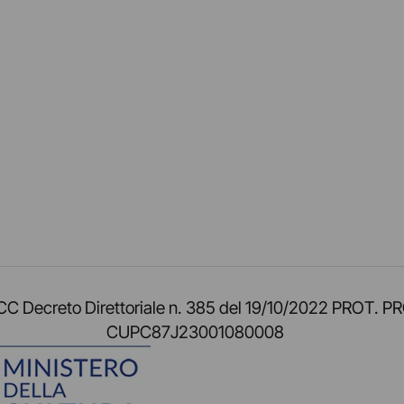
am
ok
inkedIn
su Twitch
ci su Rss
o TOCC Decreto Direttoriale n. 385 del 19/10/2022 
CUPC87J23001080008