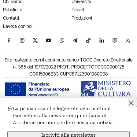
Chi siamo
University
Pubblicità
Travel
Contatti
Produzioni
Lavora con noi
Seguici su Facebook
Seguici su Instagram
Seguici su X
Seguici su YouTube
Seguici su WhatsApp
Seguici su Telegram
Seguici su TikTok
Seguici su Link
Seguici su
Segui
Sito realizzato con il contributo bando TOCC Decreto Direttoriale
n. 385 del 19/10/2022 PROT. PROGETTOTOCC0000125
COR15906233 CUPC87J23001080008
La prima cosa che leggerete ogni mattina!
© 2011-2026 ARTRIBUNE srl – Corso Vittorio Emanuele II, 287 –
Iscrivetevi alla newsletter quotidiana di
00186 Roma - P.I. 11381581005
Artribune per non perdere nessuna notizia
Privacy: Responsabile della protezione dei dati personali
ARTRIBUNE srl – Corso Vittorio Emanuele II, 287 – 00186 Roma
Iscriviti alla newsletter