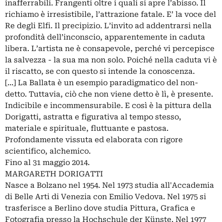
inafferrabili. Frangenti oltre i quali si apre l’abisso. Il
richiamo è irresistibile, l’attrazione fatale. E’ la voce del
Re degli Elfi. Il precipizio. L’invito ad addentrarsi nella
profondità dell’inconscio, apparentemente in caduta
libera. L’artista ne è consapevole, perché vi percepisce
la salvezza - la sua ma non solo. Poiché nella caduta vi è
il riscatto, se con questo si intende la conoscenza.
[...] La Ballata è un esempio paradigmatico del non-
detto. Tuttavia, ciò che non viene detto è lì, è presente.
Indicibile e incommensurabile. E così è la pittura della
Dorigatti, astratta e figurativa al tempo stesso,
materiale e spirituale, fluttuante e pastosa.
Profondamente vissuta ed elaborata con rigore
scientifico, alchemico.
Fino al 31 maggio 2014.
MARGARETH DORIGATTI
Nasce a Bolzano nel 1954. Nel 1973 studia all'Accademia
di Belle Arti di Venezia con Emilio Vedova. Nel 1975 si
trasferisce a Berlino dove studia Pittura, Grafica e
Fotografia presso la Hochschule der Künste. Nel 1977