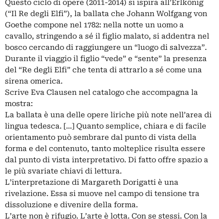
Questo ciclo di opere (2011-2014) si ispira all’Erlkönig
(“Il Re degli Elfi”), la ballata che Johann Wolfgang von
Goethe compone nel 1782: nella notte un uomo a
cavallo, stringendo a sé il figlio malato, si addentra nel
bosco cercando di raggiungere un “luogo di salvezza”.
Durante il viaggio il figlio “vede” e “sente” la presenza
del “Re degli Elfi” che tenta di attrarlo a sé come una
sirena omerica.
Scrive Eva Clausen nel catalogo che accompagna la
mostra:
La ballata è una delle opere liriche più note nell’area di
lingua tedesca. [...] Quanto semplice, chiara e di facile
orientamento può sembrare dal punto di vista della
forma e del contenuto, tanto molteplice risulta essere
dal punto di vista interpretativo. Di fatto offre spazio a
le più svariate chiavi di lettura.
L’interpretazione di Margareth Dorigatti è una
rivelazione. Essa si muove nel campo di tensione tra
dissoluzione e divenire della forma.
L’arte non è rifugio. L’arte è lotta. Con se stessi. Con la