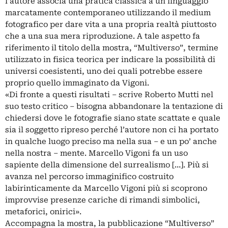
l’autore associa una pratica classica a un linguaggio
marcatamente contemporaneo utilizzando il medium
fotografico per dare vita a una propria realtà piuttosto
che a una sua mera riproduzione. A tale aspetto fa
riferimento il titolo della mostra, “Multiverso”, termine
utilizzato in fisica teorica per indicare la possibilità di
universi coesistenti, uno dei quali potrebbe essere
proprio quello immaginato da Vigoni.
«Di fronte a questi risultati – scrive Roberto Mutti nel
suo testo critico – bisogna abbandonare la tentazione di
chiedersi dove le fotografie siano state scattate e quale
sia il soggetto ripreso perché l’autore non ci ha portato
in qualche luogo preciso ma nella sua – e un po’ anche
nella nostra – mente. Marcello Vigoni fa un uso
sapiente della dimensione del surrealismo […]. Più si
avanza nel percorso immaginifico costruito
labirinticamente da Marcello Vigoni più si scoprono
improvvise presenze cariche di rimandi simbolici,
metaforici, onirici».
Accompagna la mostra, la pubblicazione “Multiverso”