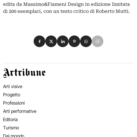
edita da Massimo&Fiameni Design in edizione limitata
di 200 esemplari, con un testo critico di Roberto Mutti.
Condividi su Facebook
Condividi su X
Condividi su LinkedIn
Condividi su Pinterest
Condividi su WhatsApp
Condividi su Email
Artribune
Arti visive
Progetto
Professioni
Arti performative
Editoria
Turismo
Dal mondo