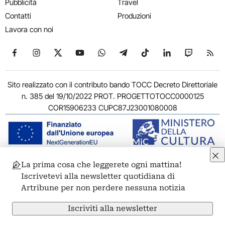
Pubblicità
Travel
Contatti
Produzioni
Lavora con noi
Seguici su Facebook
Seguici su Instagram
Seguici su X
Seguici su YouTube
Seguici su WhatsApp
Seguici su Telegram
Seguici su TikTok
Seguici su Link
Seguici su
Segui
Sito realizzato con il contributo bando TOCC Decreto Direttoriale
n. 385 del 19/10/2022 PROT. PROGETTOTOCC0000125
COR15906233 CUPC87J23001080008
La prima cosa che leggerete ogni mattina!
© 2011-2026 ARTRIBUNE srl – Corso Vittorio Emanuele II, 287 –
Iscrivetevi alla newsletter quotidiana di
00186 Roma - P.I. 11381581005
Artribune per non perdere nessuna notizia
Privacy: Responsabile della protezione dei dati personali
ARTRIBUNE srl – Corso Vittorio Emanuele II, 287 – 00186 Roma
Iscriviti alla newsletter
Termini e condizioni
Privacy Policy
Cookie Policy
Credits