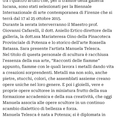
tra i quattro artisti che, per il tramite della galleria
lucana, sono stati selezionati per la Biennale
Internazionale di arte contemporanea di Firenze che si
terrà dal 17 al 25 ottobre 2015.
Durante la serata interverranno il Maestro prof.
Giovanni Cafarelli, il dott. Aniello Ertico direttore della
galleria, la dott.ssa Mariateresa Gino della Pinacoteca
Provinciale di Potenza e lo storico dell’arte Rossella
Batassa. Sara presente l’artista Manuela Telesca.
Nel titolo di questa personale di scultura è racchiusa
l’essenza della sua arte, “Racconti delle fiamme”
appunto, fiamme con le quali lavora i metalli dando vita
a creazioni sorprendenti. Metalli ma non solo, anche
pietre, stucchi, colori, che assemblati assieme creano
opere uniche nel loro genere. E poi i gioielli, vere e
proprie opere scultoree in miniatura frutto della sua
formazione accademica e della sua creatività, che oggi
Manuela associa alle opere scultore in un continuo
scambio dialettico di bellezza e forza.
Manuela Telesca è nata a Potenza; si è diplomata in