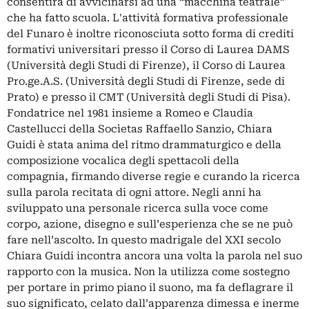
consentirà di avvicinarsi ad una “macchina teatrale”
che ha fatto scuola. L'attività formativa professionale
del Funaro è inoltre riconosciuta sotto forma di crediti
formativi universitari presso il Corso di Laurea DAMS
(Università degli Studi di Firenze), il Corso di Laurea
Pro.ge.A.S. (Università degli Studi di Firenze, sede di
Prato) e presso il CMT (Università degli Studi di Pisa).
Fondatrice nel 1981 insieme a Romeo e Claudia
Castellucci della Socìetas Raffaello Sanzio, Chiara
Guidi è stata anima del ritmo drammaturgico e della
composizione vocalica degli spettacoli della
compagnia, firmando diverse regie e curando la ricerca
sulla parola recitata di ogni attore. Negli anni ha
sviluppato una personale ricerca sulla voce come
corpo, azione, disegno e sull’esperienza che se ne può
fare nell’ascolto. In questo madrigale del XXI secolo
Chiara Guidi incontra ancora una volta la parola nel suo
rapporto con la musica. Non la utilizza come sostegno
per portare in primo piano il suono, ma fa deflagrare il
suo significato, celato dall’apparenza dimessa e inerme