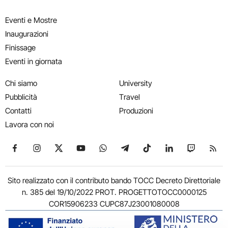
Eventi e Mostre
Inaugurazioni
Finissage
Eventi in giornata
Chi siamo
University
Pubblicità
Travel
Contatti
Produzioni
Lavora con noi
Seguici su Facebook
Seguici su Instagram
Seguici su X
Seguici su YouTube
Seguici su WhatsApp
Seguici su Telegram
Seguici su TikTok
Seguici su Link
Seguici su
Segui
Sito realizzato con il contributo bando TOCC Decreto Direttoriale
n. 385 del 19/10/2022 PROT. PROGETTOTOCC0000125
COR15906233 CUPC87J23001080008