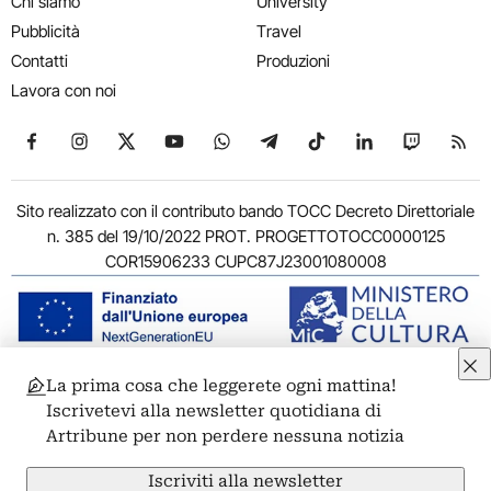
Chi siamo
University
Pubblicità
Travel
Contatti
Produzioni
Lavora con noi
Seguici su Facebook
Seguici su Instagram
Seguici su X
Seguici su YouTube
Seguici su WhatsApp
Seguici su Telegram
Seguici su TikTok
Seguici su Link
Seguici su
Segui
Sito realizzato con il contributo bando TOCC Decreto Direttoriale
n. 385 del 19/10/2022 PROT. PROGETTOTOCC0000125
COR15906233 CUPC87J23001080008
La prima cosa che leggerete ogni mattina!
© 2011-2026 ARTRIBUNE srl – Corso Vittorio Emanuele II, 287 –
Iscrivetevi alla newsletter quotidiana di
00186 Roma - P.I. 11381581005
Artribune per non perdere nessuna notizia
Privacy: Responsabile della protezione dei dati personali
ARTRIBUNE srl – Corso Vittorio Emanuele II, 287 – 00186 Roma
Iscriviti alla newsletter