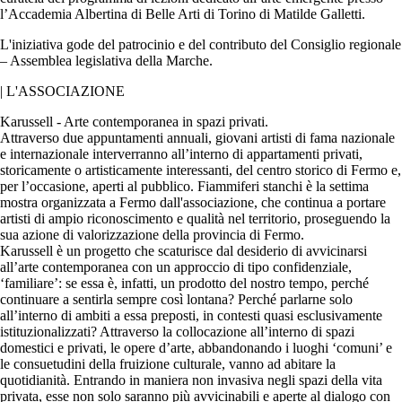
l’Accademia Albertina di Belle Arti di Torino di Matilde Galletti.
L'iniziativa gode del patrocinio e del contributo del Consiglio regionale
– Assemblea legislativa della Marche.
| L'ASSOCIAZIONE
Karussell - Arte contemporanea in spazi privati.
Attraverso due appuntamenti annuali, giovani artisti di fama nazionale
e internazionale interverranno all’interno di appartamenti privati,
storicamente o artisticamente interessanti, del centro storico di Fermo e,
per l’occasione, aperti al pubblico. Fiammiferi stanchi è la settima
mostra organizzata a Fermo dall'associazione, che continua a portare
artisti di ampio riconoscimento e qualità nel territorio, proseguendo la
sua azione di valorizzazione della provincia di Fermo.
Karussell è un progetto che scaturisce dal desiderio di avvicinarsi
all’arte contemporanea con un approccio di tipo confidenziale,
‘familiare’: se essa è, infatti, un prodotto del nostro tempo, perché
continuare a sentirla sempre così lontana? Perché parlarne solo
all’interno di ambiti a essa preposti, in contesti quasi esclusivamente
istituzionalizzati? Attraverso la collocazione all’interno di spazi
domestici e privati, le opere d’arte, abbandonando i luoghi ‘comuni’ e
le consuetudini della fruizione culturale, vanno ad abitare la
quotidianità. Entrando in maniera non invasiva negli spazi della vita
privata, esse non solo saranno più avvicinabili e aperte al dialogo con