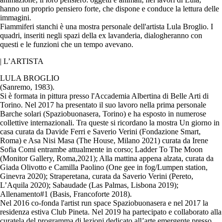
hanno un proprio pensiero forte, che dispone e conduce la lettura delle
immagini.
Fiammiferi stanchi è una mostra personale dell'artista Lula Broglio. I
quadri, inseriti negli spazi della ex lavanderia, dialogheranno con
questi e le funzioni che un tempo avevano.
| L’ARTISTA
LULA BROGLIO
(Sanremo, 1983).
Si è formata in pittura presso l'Accademia Albertina di Belle Arti di
Torino. Nel 2017 ha presentato il suo lavoro nella prima personale
Barche solari (Spaziobuonasera, Torino) e ha esposto in numerose
collettive internazionali. Tra queste si ricordano la mostra Un giorno in
casa curata da Davide Ferri e Saverio Verini (Fondazione Smart,
Roma) e Asa Nisi Masa (The House, Milano 2021) curata da Irene
Sofia Comi entrambe attualmente in corso; Ladder To The Moon
(Monitor Gallery, Roma,2021); Alla mattina appena alzata, curata da
Giada Olivotto e Camilla Paolino (One gee in fog/Lumpen station,
Ginevra 2020); Straperetana, curata da Saverio Verini (Pereto,
L’Aquila 2020); Sabaudade (Las Palmas, Lisbona 2019);
Allenamento#1 (Basis, Francoforte 2018).
Nel 2016 co-fonda l'artist run space Spaziobuonasera e nel 2017 la
residenza estiva Club Pineta. Nel 2019 ha partecipato e collaborato alla
curatela del programma di lezioni dedicato all’arte emergente presso