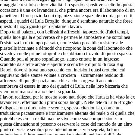
omaggia e restituisce loro vitalità. Lo spazio espositivo scelto in questa
occasione è una ex lavanderia, che prima ancora era il laboratorio di un
panettiere. Uno spazio la cui organizzazione spaziale ricorda, per certi
aspetti, i quadri di Lula Broglio, dunque è sembrato naturale che fosse
questo il luogo giusto per ospitarne i lavori.
Dopo tanti palazzi, con bellissimi affreschi, tappezzerie d'altri tempi,
quella luce gialla e polverosa che permea le atmosfere e ne sottolinea
l'esistenza in un tempo passato, non è stato possibile resistere alle
piastrelle incrinate e démodé che ricoprono la zona del laboratorio che
si vedeva nelle prime fotografie che abbiamo trovato di questo spazio.
Quando poi, al primo sopralluogo, siamo entrate in un ingresso
scandito da strette arcate e aperture sceniche e dipinto di rosa Big
Babol, dove si trova uno specchio con incisioni quasi erotiche, cui
seguivano delle stanze voltate a crociera – sicuramente residuo di
afferenza di quegli spazi a una chiesa che sorgeva lì accanto –
sembrava di essere in uno dei quadri di Lula, nella loro bizzaria che
vien fuori mano a mano che li si guarda.
I lavori realizzati per la mostra sono nati dopo che l'artista ha visto la ex
lavanderia, effettuando i primi sopralluoghi. Nelle tele di Lula Broglio
è disposta una dimensione scenica, spesso citazionista, come una
traduzione pacatamente e ironicamente alterata del reale o di quella che
potrebbe essere la realtà ma che vive come sua composizione. In
questa dimensione si possono osservare le cose del mondo da un altro
punto di vista e sembra possibile intuirne la vita segreta, la loro
animazione, il loro pensiero: oggetti e animali, nei lavori di Lula,