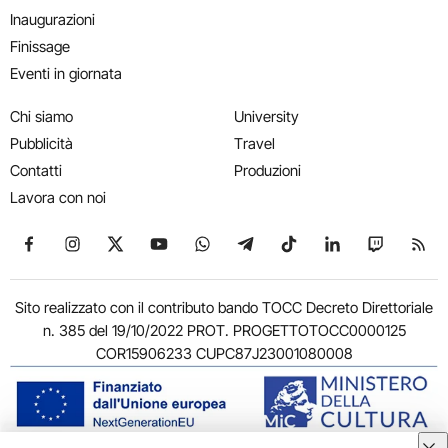
Inaugurazioni
Finissage
Eventi in giornata
Chi siamo
University
Pubblicità
Travel
Contatti
Produzioni
Lavora con noi
Seguici su Facebook
Seguici su Instagram
Seguici su X
Seguici su YouTube
Seguici su WhatsApp
Seguici su Telegram
Seguici su TikTok
Seguici su Link
Seguici su
Segui
Sito realizzato con il contributo bando TOCC Decreto Direttoriale
n. 385 del 19/10/2022 PROT. PROGETTOTOCC0000125
COR15906233 CUPC87J23001080008