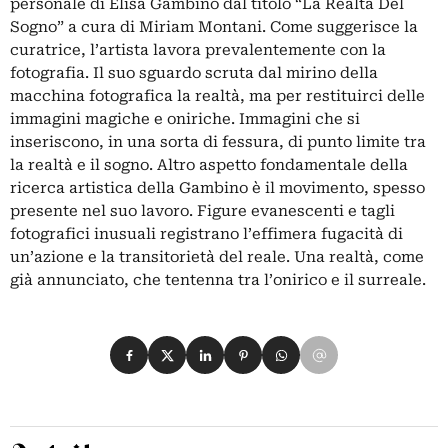
personale di Elisa Gambino dal titolo “La Realtà Del
Sogno” a cura di Miriam Montani. Come suggerisce la
curatrice, l’artista lavora prevalentemente con la
fotografia. Il suo sguardo scruta dal mirino della
macchina fotografica la realtà, ma per restituirci delle
immagini magiche e oniriche. Immagini che si
inseriscono, in una sorta di fessura, di punto limite tra
la realtà e il sogno. Altro aspetto fondamentale della
ricerca artistica della Gambino è il movimento, spesso
presente nel suo lavoro. Figure evanescenti e tagli
fotografici inusuali registrano l’effimera fugacità di
un’azione e la transitorietà del reale. Una realtà, come
già annunciato, che tentenna tra l’onirico e il surreale.
Condividi su Facebook
Condividi su X
Condividi su LinkedIn
Condividi su Pinterest
Condividi su WhatsApp
Condividi su Email