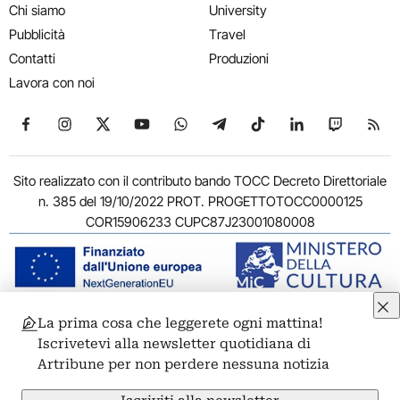
Chi siamo
University
Pubblicità
Travel
Contatti
Produzioni
Lavora con noi
Seguici su Facebook
Seguici su Instagram
Seguici su X
Seguici su YouTube
Seguici su WhatsApp
Seguici su Telegram
Seguici su TikTok
Seguici su Link
Seguici su
Segui
Sito realizzato con il contributo bando TOCC Decreto Direttoriale
n. 385 del 19/10/2022 PROT. PROGETTOTOCC0000125
COR15906233 CUPC87J23001080008
La prima cosa che leggerete ogni mattina!
© 2011-2026 ARTRIBUNE srl – Corso Vittorio Emanuele II, 287 –
Iscrivetevi alla newsletter quotidiana di
00186 Roma - P.I. 11381581005
Artribune per non perdere nessuna notizia
Privacy: Responsabile della protezione dei dati personali
ARTRIBUNE srl – Corso Vittorio Emanuele II, 287 – 00186 Roma