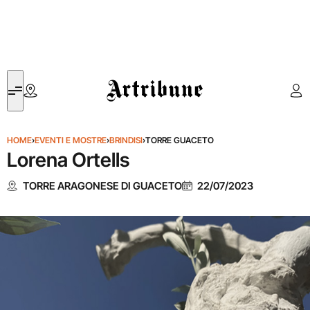
Artribune
HOME
›
EVENTI E MOSTRE
›
BRINDISI
›
TORRE GUACETO
Lorena Ortells
TORRE ARAGONESE DI GUACETO
22/07/2023