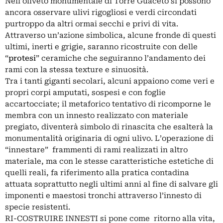
Nell’oliveto monumentale di Torre Guaceto si possono
ancora osservare ulivi rigogliosi e verdi circondati
purtroppo da altri ormai secchi e privi di vita.
Attraverso un’azione simbolica, alcune fronde di questi
ultimi, inerti e grigie, saranno ricostruite con delle
“
protesi
” ceramiche che seguiranno l’andamento dei
rami con la stessa texture e sinuosità.
Tra i tanti giganti secolari, alcuni appaiono come veri e
propri corpi amputati, sospesi e con foglie
accartocciate; il metaforico tentativo di ricomporne le
membra con un innesto realizzato con materiale
pregiato, diventerà simbolo di rinascita che esalterà la
monumentalità originaria di ogni ulivo. L’operazione di
“innestare” frammenti di rami realizzati in altro
materiale, ma con le stesse caratteristiche estetiche di
quelli reali, fa riferimento alla pratica contadina
attuata soprattutto negli ultimi anni al fine di salvare gli
imponenti e maestosi tronchi attraverso l’innesto di
specie resistenti.
RI-COSTRUIRE INNESTI si pone come ritorno alla vita,