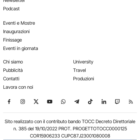
Newsletter
Podcast
Eventi e Mostre
Inaugurazioni
Finissage
Eventi in giornata
Chi siamo
University
Pubblicità
Travel
Contatti
Produzioni
Lavora con noi
Seguici su Facebook
Seguici su Instagram
Seguici su X
Seguici su YouTube
Seguici su WhatsApp
Seguici su Telegram
Seguici su TikTok
Seguici su Link
Seguici su
Segui
Sito realizzato con il contributo bando TOCC Decreto Direttoriale
n. 385 del 19/10/2022 PROT. PROGETTOTOCC0000125
COR15906233 CUPC87J23001080008