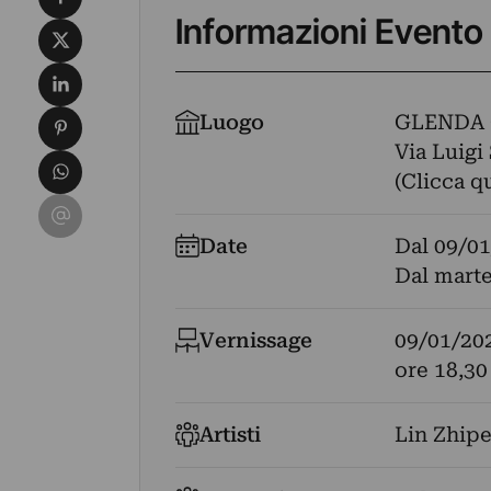
Informazioni Evento
Condividi su X
Condividi su LinkedIn
Condividi su Pinterest
Luogo
GLENDA 
Via Luigi
Condividi su WhatsApp
(Clicca q
Condividi su Email
Date
Dal
09/01
Dal marted
Vernissage
09/01/20
ore 18,30
Artisti
Lin Zhip