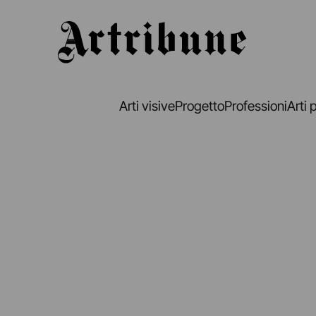
Artribune
Arti visive
Progetto
Professioni
Arti 