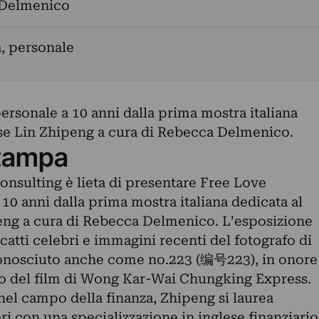
Delmenico
a, personale
ersonale a 10 anni dalla prima mostra italiana
ese Lin Zhipeng a cura di Rebecca Delmenico.
tampa
nsulting è lieta di presentare Free Love
 10 anni dalla prima mostra italiana dedicata al
eng a cura di Rebecca Delmenico. L’esposizione
catti celebri e immagini recenti del fotografo di
onosciuto anche come no.223 (编号223), in onore
 del film di Wong Kar-Wai Chungking Express.
nel campo della finanza, Zhipeng si laurea
eri con una specializzazione in inglese finanziario