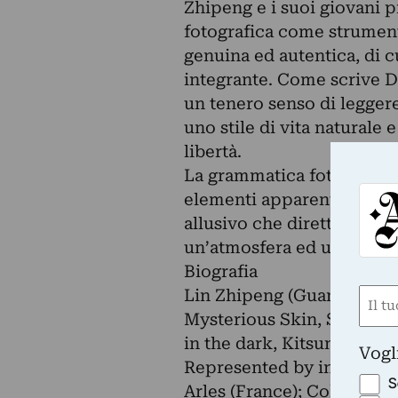
Zhipeng e i suoi giovani p
fotografica come strumento
genuina ed autentica, di cu
integrante. Come scrive D
un tenero senso di legger
uno stile di vita naturale
libertà.
La grammatica fotografica 
elementi apparentemente d
allusivo che diretto: le li
un’atmosfera ed un sentire
Biografia
Lin Zhipeng (Guangdong, C
Nom
Mysterious Skin, Stieglit
(Requ
First
in the dark, Kitsuné Galle
Vogl
Represented by in)(betwee
S
Arles (France); Colors of 