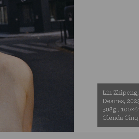
Lin Zhipeng
Desires, 202
308g., 100×6
Glenda Cinqu