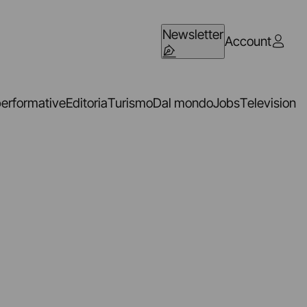
Newsletter
Account
performative
Editoria
Turismo
Dal mondo
Jobs
Television