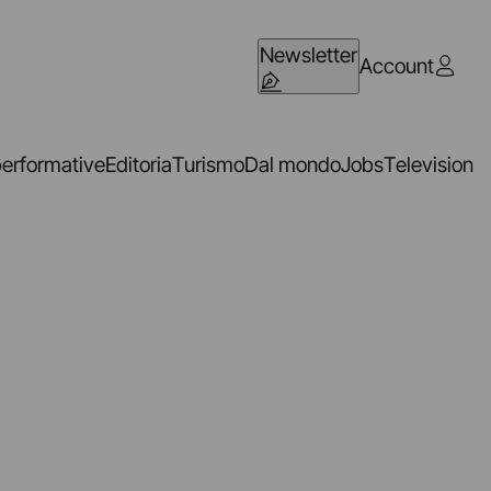
Newsletter
Account
performative
Editoria
Turismo
Dal mondo
Jobs
Television