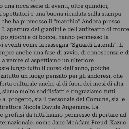
 una ricca serie di eventi, oltre quindici,
i spettatori e una buona ricaduta sulla stampa
e che ha promosso il “marchio” Andora presso
. L'apertura dei giardini e dell'anfiteatro di front
ampo giochi e di bocce, hanno permesso la
i eventi come la rassegna “Sguardi Laterali”. Il
empre anche una fase di avvio, di conoscenza e d
 a venire ci aspettiamo un ulteriore
te lungo tutto il corso dell'anno, poiché
nzitutto un luogo pensato per gli andoresi, che
rta culturale anche al di fuori dei mesi di alta
, siamo molto soddisfatti e ringraziamo tutti
al progetto, sia il personale del Comune, sia le
 direttore Nicola Davide Angerame. La
no profusi da tutti hanno permesso di portare ad
 internazionale, come Jane McAdam Freud, Kazuo