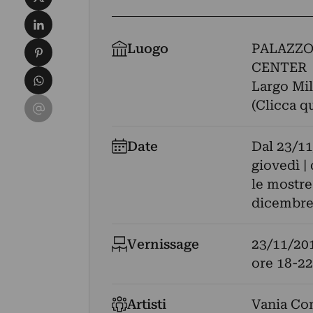
Condividi su LinkedIn
Condividi su Pinterest
Luogo
PALAZZO
CENTER
Condividi su WhatsApp
Largo Mil
Condividi su Email
(Clicca q
Date
Dal
23/11
giovedì |
le mostre
dicembre 
Vernissage
23/11/20
ore 18-22
Artisti
Vania Co