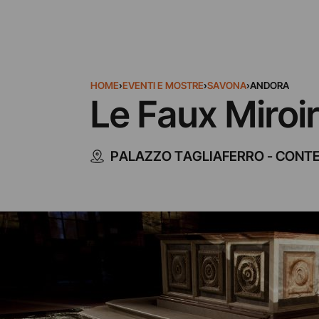
HOME
›
EVENTI E MOSTRE
›
SAVONA
›
ANDORA
Le Faux Miroir
PALAZZO TAGLIAFERRO - CON