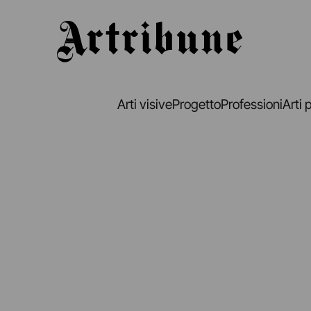
Artribune
Arti visive
Progetto
Professioni
Arti 