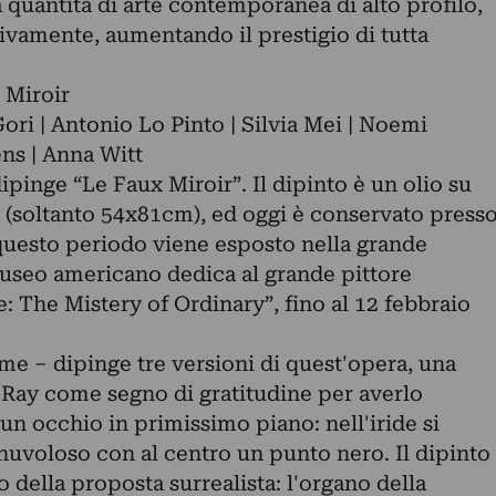
quantità di arte contemporanea di alto profilo,
tivamente, aumentando il prestigio di tutta
 Miroir
Gori | Antonio Lo Pinto | Silvia Mei | Noemi
ns | Anna Witt
ipinge “Le Faux Miroir”. Il dipinto è un olio su
i (soltanto 54x81cm), ed oggi è conservato press
uesto periodo viene esposto nella grande
useo americano dedica al grande pittore
e: The Mistery of Ordinary”, fino al 12 febbraio
me – dipinge tre versioni di quest'opera, una
n Ray come segno di gratitudine per averlo
 un occhio in primissimo piano: nell'iride si
e nuvoloso con al centro un punto nero. Il dipinto
 della proposta surrealista: l'organo della