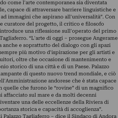
ndo come l'arte contemporanea sia diventata
e, capace di attraversare barriere linguistiche e
 ad immagini che aspirano all'universalità”. Con
e curatore del progetto, il critico e filosofo
ntroduce una riflessione sull'operato del primo
o Tagliaferro. “L'arte di oggi – prosegue Angerame
a anche e soprattutto del dialogo con gli spazi
sempre più motivo d'ispirazione per gli artisti e
fruitori, oltre che occasione di mantenimento e
nio storico di una città e di un Paese. Palazzo
lampante di questo nuovo trend mondiale, e ciò
dell'Amministrazione andorese che è stata capace
n quelle che furono le “rovine” di un magnifico
i affacciato sul mare e da molti decenni
ventare una delle eccellenze della Riviera di
ortanza storica e capacità di accoglienza”.
di Palazzo Tagliaferro – dice il Sindaco di Andora