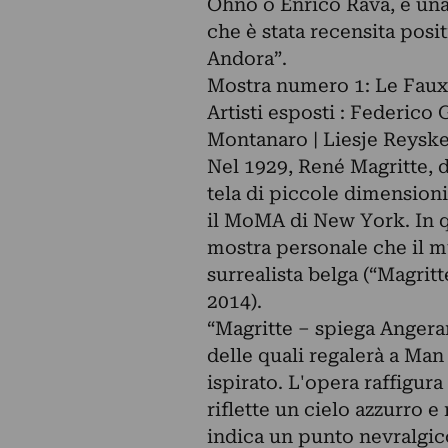
Ohno o Enrico Rava, e una 
che è stata recensita posi
Andora”.
Mostra numero 1: Le Faux
Artisti esposti : Federico 
Montanaro | Liesje Reyske
Nel 1929, René Magritte, d
tela di piccole dimension
il MoMA di New York. In q
mostra personale che il m
surrealista belga (“Magritt
2014).
“Magritte – spiega Angera
delle quali regalerà a Ma
ispirato. L'opera raffigura
riflette un cielo azzurro 
indica un punto nevralgico