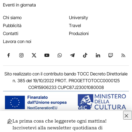
Eventi in giornata
Chi siamo
University
Pubblicità
Travel
Contatti
Produzioni
Lavora con noi
Seguici su Facebook
Seguici su Instagram
Seguici su X
Seguici su YouTube
Seguici su WhatsApp
Seguici su Telegram
Seguici su TikTok
Seguici su Link
Seguici su
Segui
Sito realizzato con il contributo bando TOCC Decreto Direttoriale
n. 385 del 19/10/2022 PROT. PROGETTOTOCC0000125
COR15906233 CUPC87J23001080008
La prima cosa che leggerete ogni mattina!
© 2011-2026 ARTRIBUNE srl – Corso Vittorio Emanuele II, 287 –
Iscrivetevi alla newsletter quotidiana di
00186 Roma - P.I. 11381581005