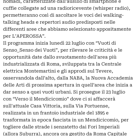
nomadi, caratterizzate dall’ausilio di smartphone e
cuffie collegate ad una radioricevente (whisper radio),
permetteranno così di ascoltare le voci dei walking-
talking heads e repertori audio predisposti nelle
differenti aree che abbiamo selezionato appositamente
per L’APEROSSA”.
Il programma inizia lunedì 22 luglio con “Vuoti di
Senso_Senso dei Vuoti”, per rilevare le criticità e le
opportunità date dallo svuotamento dell'area più
industrializzata di Roma, sviluppata tra la Centrale
elettrica Montemartini e gli approdi sul Tevere,
osservandola dall’alto, dalla NABA, la Nuova Accademia
delle Arti di prossima apertura in quell’area che inizia a
dar senso a quei vuoti urbani. Si prosegue il 23 luglio
con “Verso il Mendicicomio” dove ci si affaccerà
sull'attuale Casa Vittoria, sulla Via Portuense,
realizzata in un frantoio industriale del 1895 e
trasformata in epoca fascista in un Mendicicomio, per
togliere dalle strade i senzatetto dai Fori Imperiali
(allora Suburra), ancora ora gestito da Roma Capitale