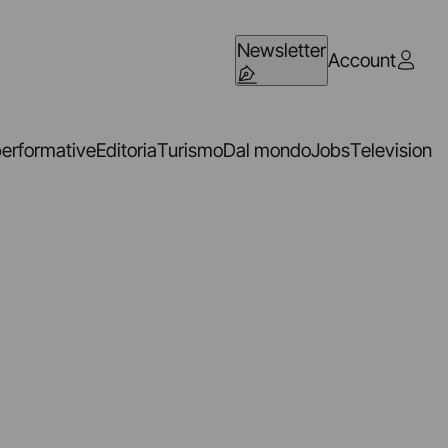
Newsletter
Account
performative
Editoria
Turismo
Dal mondo
Jobs
Television