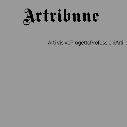
Artribune
Arti visive
Progetto
Professioni
Arti 