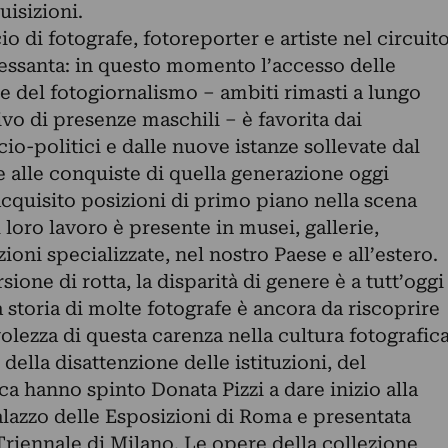
uisizioni.
cio di fotografe, fotoreporter e artiste nel circuit
 Sessanta: in questo momento l’accesso delle
 e del fotogiornalismo – ambiti rimasti a lungo
o di presenze maschili – è favorita dai
o-politici e dalle nuove istanze sollevate dal
alle conquiste di quella generazione oggi
acquisito posizioni di primo piano nella scena
l loro lavoro è presente in musei, gallerie,
zioni specializzate, nel nostro Paese e all’estero.
ione di rotta, la disparità di genere è a tutt’oggi
 storia di molte fotografe è ancora da riscoprire
olezza di questa carenza nella cultura fotografic
 della disattenzione delle istituzioni, del
ca hanno spinto Donata Pizzi a dare inizio alla
alazzo delle Esposizioni di Roma e presentata
 Triennale di Milano. Le opere della collezione