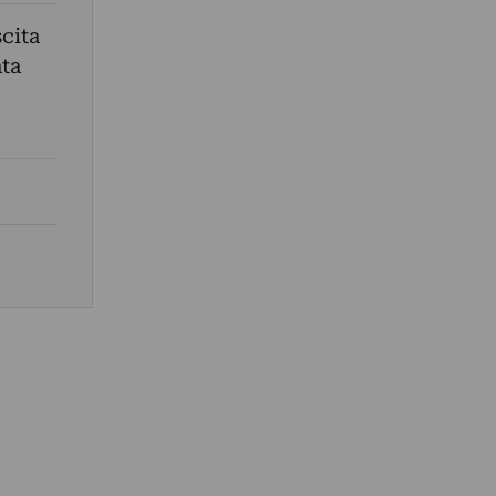
cita
ata