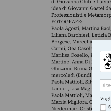
di Giovanna Chiti e Lucia
idea di Giovanni Gastel da
Professionisti e Metamorp
FOTOGRAFE:
Paola Agosti, Martina Baci
Liliana Barchiesi, Letizi
Borgese, Marcella Campag
Carmi, Gea Casolaro, Elisa
Marilisa Cosello, Paola De
Martino, Anna Di Prospero
Ghizzoni, Bruna Ginammi,
mercoledì (Bundi Alberti
Paola Mattioli, Silvia Tru
Nom
Lambri, Lisa Magri, Lucia 
(Obbli
Paola Mattioli, Malena Maz
Nome
Vogl
Marzia Migliora, Ottonella
S
Niedermair, Cristina Omen