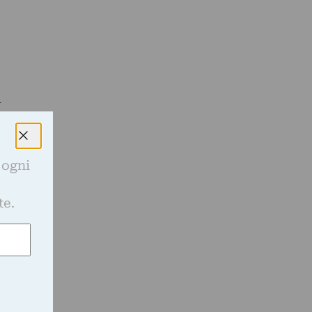
a
 ogni
e
te.
e