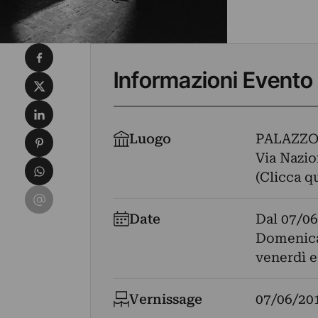
Condividi su Facebook
Informazioni Evento
Condividi su X
Condividi su LinkedIn
Condividi su Pinterest
Luogo
PALAZZO
Via Nazio
Condividi su WhatsApp
(Clicca q
Condividi su Email
Date
Dal
07/06
Domenica,
venerdì e
Vernissage
07/06/20