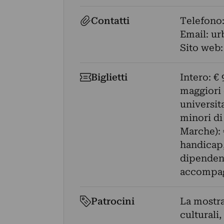
Contatti
Telefono
Email:
ur
Sito web
Biglietti
Intero: € 
maggiori 
universit
minori di
Marche): 
handicap,
dipendent
accompa
Patrocini
La mostra
culturali,