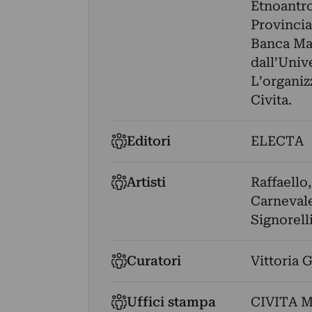
Etnoantro
Provincia
Banca Mar
dall’Univ
L’organiz
Civita.
Editori
ELECTA
Artisti
Raffaello
Carneval
Signorell
Curatori
Vittoria G
Uffici stampa
CIVITA 