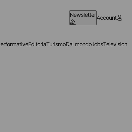
Newsletter
Account
performative
Editoria
Turismo
Dal mondo
Jobs
Television