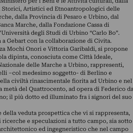
nistero per i Beni e le Attività culturali, dalla
Storici, Artistici ed Etnoantropologici delle
che, dalla Provincia di Pesaro e Urbino, dal
Banca Marche, dalla Fondazione Cassa di
’Università degli Studi di Urbino “Carlo Bo”.
a a Gebart con la collaborazione di Civita.
za Mochi Onori e Vittoria Garibaldi, si propone
la dipinta, conosciuta come Città Ideale,
Nazionale delle Marche a Urbino, rappresenti,
elli –col medesimo soggetto- di Berlino e
lla civiltà rinascimentale fiorita ad Urbino e nel
a metà del Quattrocento, ad opera di Federico d
; il più dotto ed illuminato fra i signori del suo
e della veduta prospettica che vi si rappresenta,
i ricerche e speculazioni a tutto campo, sia sotto
 architettonico ed ingegneristico che nel campo