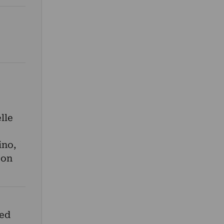
lle
ino,
con
 ed