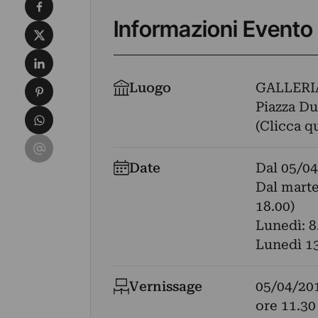
Condividi su Facebook
Informazioni Evento
Condividi su X
Condividi su LinkedIn
Condividi su Pinterest
Luogo
GALLERI
Piazza Du
Condividi su WhatsApp
(Clicca q
Condividi su Email
Date
Dal
05/04
Dal marte
18.00)
Lunedì: 8.
Lunedì 13
Vernissage
05/04/20
ore 11.30