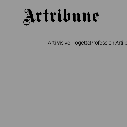
Artribune
Arti visive
Progetto
Professioni
Arti 