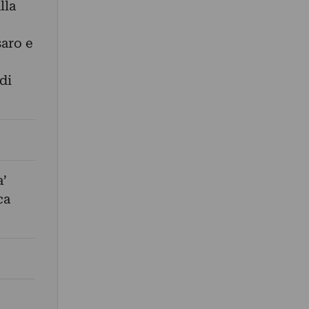
lla
aro e
di
a’
ca