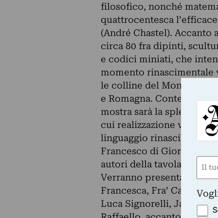
filosofico, nonché matemat
quattrocentesca l’efficace
(André Chastel). Accanto 
circa 80 fra dipinti, scultu
e codici miniati, che inten
momento rinascimentale vis
le colline del Montefeltro
e Romagna. Contenitore e 
mostra sarà la splendida a
cui realizzazione vennero i
linguaggio rinascimentale 
Francesco di Giorgio Martin
Nom
autori della tavola urbinat
Verranno presentate opere
(Requ
First
Francesca, Fra’ Carnevale,
Vogl
Luca Signorelli, Jacopo d
S
Raffaello, accanto a capol