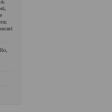
a;
si,
e
era;
oscari
llo
,