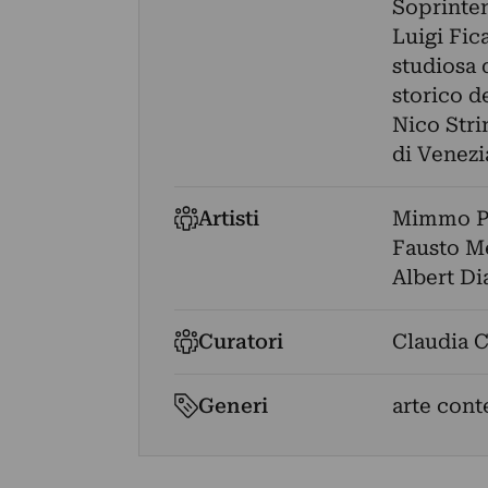
Soprinten
Luigi Fic
studiosa 
storico de
Nico Stri
di Venezi
Artisti
Mimmo P
Fausto Me
Albert Di
Curatori
Claudia C
Generi
arte cont