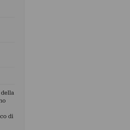
 della
gno
co di