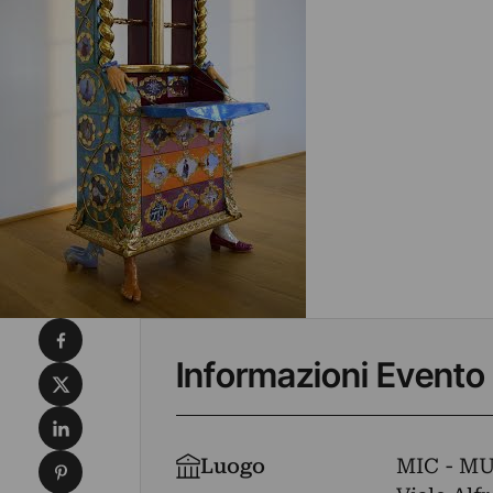
Condividi su Facebook
Informazioni Evento
Condividi su X
Condividi su LinkedIn
Condividi su Pinterest
Luogo
MIC - M