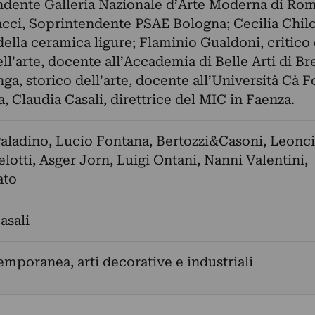
dente Galleria Nazionale d’Arte Moderna di Rom
acci, Soprintendente PSAE Bologna; Cecilia Chilo
della ceramica ligure; Flaminio Gualdoni, critico 
ll’arte, docente all’Accademia di Belle Arti di Br
nga, storico dell’arte, docente all’Università Cà F
a, Claudia Casali, direttrice del MIC in Faenza.
aladino
,
Lucio Fontana
,
Bertozzi&Casoni
,
Leonci
lotti
,
Asger Jorn
,
Luigi Ontani
,
Nanni Valentini
,
ato
asali
emporanea, arti decorative e industriali