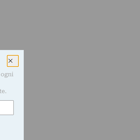
o
a
 ogni
e
te.