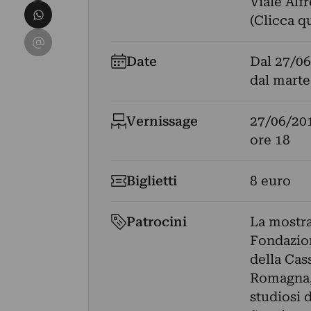
Viale Alfr
Condividi su WhatsApp
(Clicca q
Condividi su Email
Date
Dal
27/06
dal marte
Vernissage
27/06/20
ore 18
Biglietti
8 euro
Patrocini
La mostra
Fondazion
della Cas
Romagna, 
studiosi d