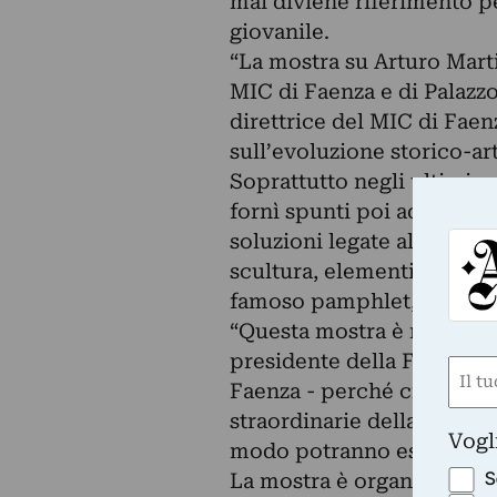
mai diviene riferimento pe
giovanile.
“La mostra su Arturo Marti
MIC di Faenza e di Palazzo
direttrice del MIC di Faenz
sull’evoluzione storico-ar
Soprattutto negli ultimi an
fornì spunti poi adottati d
soluzioni legate all’infor
scultura, elementi affront
famoso pamphlet, edito nel
“Questa mostra è molto im
presidente della Fondazi
Nom
Faenza - perché ci permet
(Obbli
straordinarie della nostra
Nome
Vogl
modo potranno essere fin
S
La mostra è organizzata gr