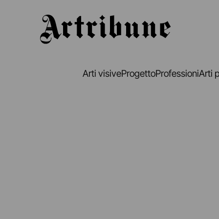
Artribune
Arti visive
Progetto
Professioni
Arti 