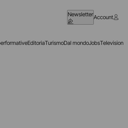
Newsletter
Account
performative
Editoria
Turismo
Dal mondo
Jobs
Television