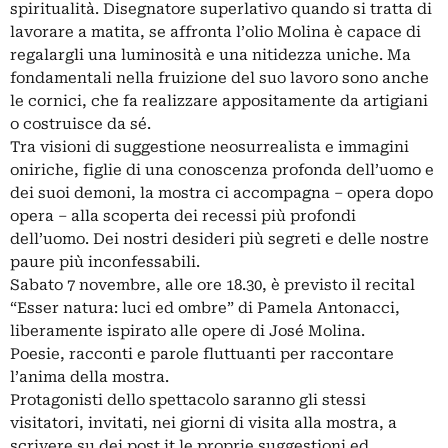
spiritualità. Disegnatore superlativo quando si tratta di
lavorare a matita, se affronta l’olio Molina è capace di
regalargli una luminosità e una nitidezza uniche. Ma
fondamentali nella fruizione del suo lavoro sono anche
le cornici, che fa realizzare appositamente da artigiani
o costruisce da sé.
Tra visioni di suggestione neosurrealista e immagini
oniriche, figlie di una conoscenza profonda dell’uomo e
dei suoi demoni, la mostra ci accompagna – opera dopo
opera – alla scoperta dei recessi più profondi
dell’uomo. Dei nostri desideri più segreti e delle nostre
paure più inconfessabili.
Sabato 7 novembre, alle ore 18.30, è previsto il recital
“Esser natura: luci ed ombre” di Pamela Antonacci,
liberamente ispirato alle opere di José Molina.
Poesie, racconti e parole fluttuanti per raccontare
l’anima della mostra.
Protagonisti dello spettacolo saranno gli stessi
visitatori, invitati, nei giorni di visita alla mostra, a
scrivere su dei post it le proprie suggestioni ed