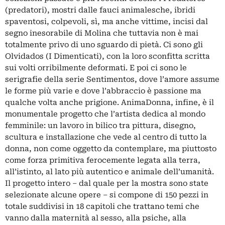
(predatori), mostri dalle fauci animalesche, ibridi
spaventosi, colpevoli, sì, ma anche vittime, incisi dal
segno inesorabile di Molina che tuttavia non è mai
totalmente privo di uno sguardo di pietà. Ci sono gli
Olvidados (I Dimenticati), con la loro sconfitta scritta
sui volti orribilmente deformati. E poi ci sono le
serigrafie della serie Sentimentos, dove l’amore assume
le forme più varie e dove l’abbraccio è passione ma
qualche volta anche prigione. AnimaDonna, infine, è il
monumentale progetto che l’artista dedica al mondo
femminile: un lavoro in bilico tra pittura, disegno,
scultura e installazione che vede al centro di tutto la
donna, non come oggetto da contemplare, ma piuttosto
come forza primitiva ferocemente legata alla terra,
all’istinto, al lato più autentico e animale dell’umanità.
Il progetto intero – dal quale per la mostra sono state
selezionate alcune opere – si compone di 150 pezzi in
totale suddivisi in 18 capitoli che trattano temi che
vanno dalla maternità al sesso, alla psiche, alla