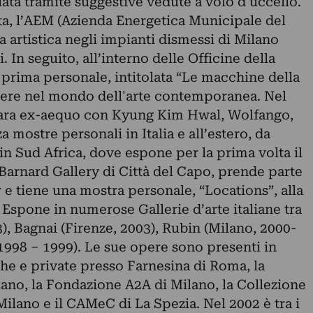
ata tramite suggestive vedute a volo d'uccello.
nta, l’AEM (Azienda Energetica Municipale del
a artistica negli impianti dismessi di Milano
. In seguito, all’interno delle Officine della
 prima personale, intitolata “Le macchine della
scere nel mondo dell'arte contemporanea. Nel
zara ex-aequo con Kyung Kim Hwal, Wolfango,
a mostre personali in Italia e all’estero, da
n Sud Africa, dove espone per la prima volta il
 Barnard Gallery di Città del Capo, prende parte
 e tiene una mostra personale, “Locations”, alla
spone in numerose Gallerie d’arte italiane tra
3), Bagnai (Firenze, 2003), Rubin (Milano, 2000-
1998 – 1999). Le sue opere sono presenti in
he e private presso Farnesina di Roma, la
lano, la Fondazione A2A di Milano, la Collezione
ilano e il CAMeC di La Spezia. Nel 2002 è tra i