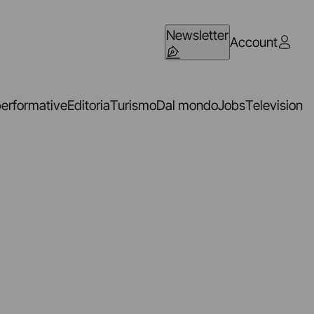
Newsletter
Account
performative
Editoria
Turismo
Dal mondo
Jobs
Television