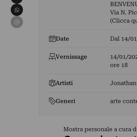
BENVEN
Condividi su WhatsApp
Via N. Pic
Condividi su Email
(Clicca q
Date
Dal
14/01
Vernissage
14/01/20
ore 18
Artisti
Jonathan
Generi
arte con
Mostra personale a cura d