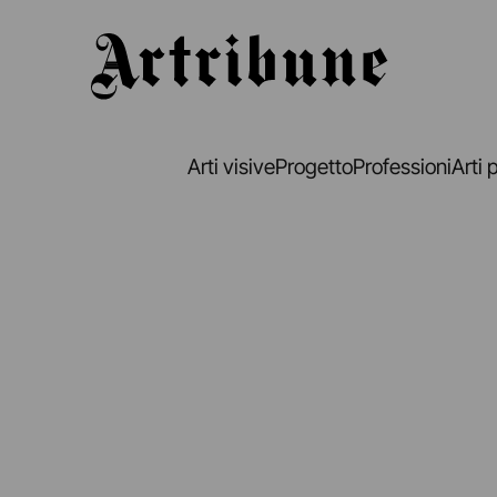
Artribune
Arti visive
Progetto
Professioni
Arti 