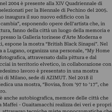
, nel 2004 è presente alla XIV Quadriennale di
selezionati per la Biennale di Pechino del 2005.
o inaugura il suo nuovo edificio con la
 cambia”, esponendo opere dell’artista che, in
ettura, fanno della città un luogo della memoria e
 presso la Galleria torinese d’Arte Moderna e
, espone la mostra “British Black Sinapsi”. Nel
za a Lugano, organizza una personale, “My Home
fotografica, attraversato dalla pittura e dal
ciai in territorio elvetico, in collaborazione con
edesimo lavoro è presentato in una mostra
ni di Milano, sede di AZIMUT. Nel 2018 il
dedica una mostra, “Bovisa, from ‘97 to ‘17”, che
ro.
è anche autobiografica, memore delle città che
a Maffei - Guaitamacchi realizza dei veri e propri
i, attraverso tecniche miste monocromatiche che