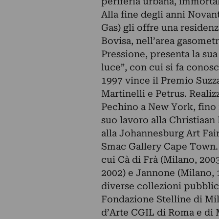
periferia urbana, immortal
Alla fine degli anni Nova
Gas) gli offre una residenz
Bovisa, nell’area gasometri
Pressione, presenta la sua
luce”, con cui si fa cono
1997 vince il Premio Suz
Martinelli e Petrus. Realizz
Pechino a New York, fino i
suo lavoro alla Christiaan
alla Johannesburg Art Fair
Smac Gallery Cape Town. E
cui Cà di Frà (Milano, 200
2002) e Jannone (Milano, 
diverse collezioni pubblic
Fondazione Stelline di Mi
d’Arte CGIL di Roma e di M