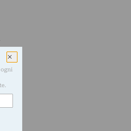
e
i
 ogni
e
te.
e