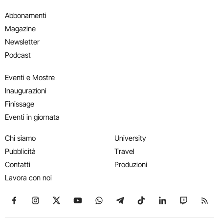
Abbonamenti
Magazine
Newsletter
Podcast
Eventi e Mostre
Inaugurazioni
Finissage
Eventi in giornata
Chi siamo
University
Pubblicità
Travel
Contatti
Produzioni
Lavora con noi
Seguici su Facebook
Seguici su Instagram
Seguici su X
Seguici su YouTube
Seguici su WhatsApp
Seguici su Telegram
Seguici su TikTok
Seguici su Link
Seguici su
Segui