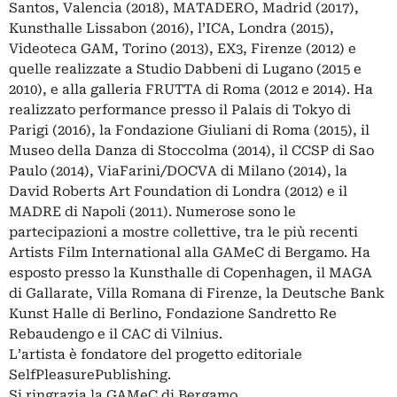
Santos, Valencia (2018), MATADERO, Madrid (2017),
Kunsthalle Lissabon (2016), l’ICA, Londra (2015),
Videoteca GAM, Torino (2013), EX3, Firenze (2012) e
quelle realizzate a Studio Dabbeni di Lugano (2015 e
2010), e alla galleria FRUTTA di Roma (2012 e 2014). Ha
realizzato performance presso il Palais di Tokyo di
Parigi (2016), la Fondazione Giuliani di Roma (2015), il
Museo della Danza di Stoccolma (2014), il CCSP di Sao
Paulo (2014), ViaFarini/DOCVA di Milano (2014), la
David Roberts Art Foundation di Londra (2012) e il
MADRE di Napoli (2011). Numerose sono le
partecipazioni a mostre collettive, tra le più recenti
Artists Film International alla GAMeC di Bergamo. Ha
esposto presso la Kunsthalle di Copenhagen, il MAGA
di Gallarate, Villa Romana di Firenze, la Deutsche Bank
Kunst Halle di Berlino, Fondazione Sandretto Re
Rebaudengo e il CAC di Vilnius.
L’artista è fondatore del progetto editoriale
SelfPleasurePublishing.
Si ringrazia la GAMeC di Bergamo.