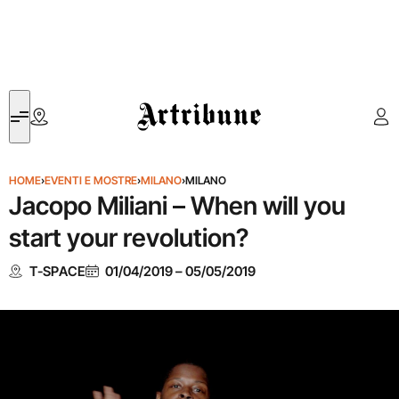
Artribune
HOME
›
EVENTI E MOSTRE
›
MILANO
›
MILANO
Jacopo Miliani – When will you
start your revolution?
T-SPACE
01/04/2019
–
05/05/2019