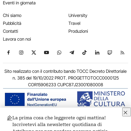
Eventi in giornata
Chi siamo
University
Pubblicità
Travel
Contatti
Produzioni
Lavora con noi
Seguici su Facebook
Seguici su Instagram
Seguici su X
Seguici su YouTube
Seguici su WhatsApp
Seguici su Telegram
Seguici su TikTok
Seguici su Link
Seguici su
Segui
Sito realizzato con il contributo bando TOCC Decreto Direttoriale
n. 385 del 19/10/2022 PROT. PROGETTOTOCC0000125
COR15906233 CUPC87J23001080008
La prima cosa che leggerete ogni mattina!
© 2011-2026 ARTRIBUNE srl – Corso Vittorio Emanuele II, 287 –
Iscrivetevi alla newsletter quotidiana di
00186 Roma - P.I. 11381581005