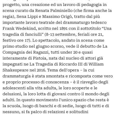
progetto, una creazione ed un lavoro di pedagogia in
scena curato da Renata Palminiello (che firma anche la
regia), Sena Lippi e Massimo Grigò, tratto dal più
importante lavoro teatrale del drammaturgo tedesco
Frank Wedekind, scritto nel 1891 con il sottotitolo “Una
tragedia di fanciulli” (8-13 settembre, feriali ore 21,
festivo ore 17). Lo spettacolo, andato in scena come
primo studio nel giugno scorso, vede il debutto de La
Compagnia dei Ragazzi, tutti under 20 e quasi
interamente di Pistoia, nata dal nucleo di attori già
impegnati ne La Tragedia di Riccardo III di William
Shakespeare nel 2016. Tema dell'opera – la cui
drammaturgia è stata smontata e ricomposta come vero
e proprio processo di conoscenza – è il risveglio degli
adolescenti alla vita adulta, le loro scoperte e le
delusioni, la loro lotta di giovani contro il mondo degli
adulti. In questo movimento l'unico spazio che resta è
la scuola, luogo di banchi e di sedie, luogo di tutti e di
nessuno, si fa palco di relazioni e solitudini