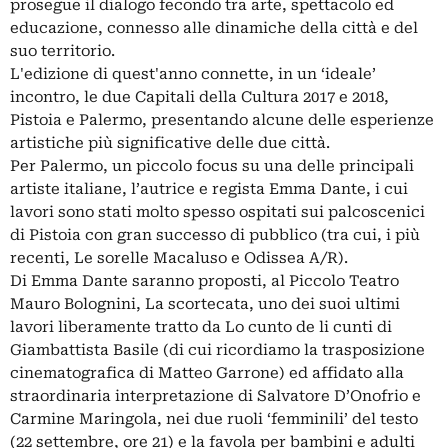
prosegue il dialogo fecondo tra arte, spettacolo ed
educazione, connesso alle dinamiche della città e del
suo territorio.
L'edizione di quest'anno connette, in un ‘ideale’
incontro, le due Capitali della Cultura 2017 e 2018,
Pistoia e Palermo, presentando alcune delle esperienze
artistiche più significative delle due città.
Per Palermo, un piccolo focus su una delle principali
artiste italiane, l’autrice e regista Emma Dante, i cui
lavori sono stati molto spesso ospitati sui palcoscenici
di Pistoia con gran successo di pubblico (tra cui, i più
recenti, Le sorelle Macaluso e Odissea A/R).
Di Emma Dante saranno proposti, al Piccolo Teatro
Mauro Bolognini, La scortecata, uno dei suoi ultimi
lavori liberamente tratto da Lo cunto de li cunti di
Giambattista Basile (di cui ricordiamo la trasposizione
cinematografica di Matteo Garrone) ed affidato alla
straordinaria interpretazione di Salvatore D’Onofrio e
Carmine Maringola, nei due ruoli ‘femminili’ del testo
(22 settembre, ore 21) e la favola per bambini e adulti