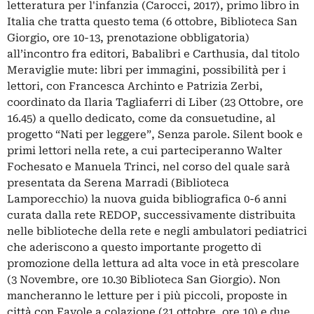
letteratura per l'infanzia (Carocci, 2017), primo libro in
Italia che tratta questo tema (6 ottobre, Biblioteca San
Giorgio, ore 10-13, prenotazione obbligatoria)
all’incontro fra editori, Babalibri e Carthusia, dal titolo
Meraviglie mute: libri per immagini, possibilità per i
lettori, con Francesca Archinto e Patrizia Zerbi,
coordinato da Ilaria Tagliaferri di Liber (23 Ottobre, ore
16.45) a quello dedicato, come da consuetudine, al
progetto “Nati per leggere”, Senza parole. Silent book e
primi lettori nella rete, a cui parteciperanno Walter
Fochesato e Manuela Trinci, nel corso del quale sarà
presentata da Serena Marradi (Biblioteca
Lamporecchio) la nuova guida bibliografica 0-6 anni
curata dalla rete REDOP, successivamente distribuita
nelle biblioteche della rete e negli ambulatori pediatrici
che aderiscono a questo importante progetto di
promozione della lettura ad alta voce in età prescolare
(3 Novembre, ore 10.30 Biblioteca San Giorgio). Non
mancheranno le letture per i più piccoli, proposte in
città con Favole a colazione (21 ottobre, ore 10) e due