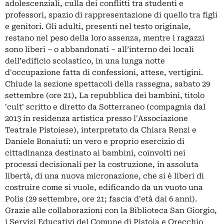
adolescenziali, culla dei conflitti tra studenti e
professori, spazio di rappresentazione di quello tra figli
e genitori. Gli adulti, presenti nel testo originale,
restano nel peso della loro assenza, mentre i ragazzi
sono liberi – o abbandonati – all’interno dei locali
dell’edificio scolastico, in una lunga notte
d'occupazione fatta di confessioni, attese, vertigini.
Chiude la sezione spettacoli della rassegna, sabato 29
settembre (ore 21), La repubblica dei bambini, titolo
'cult' scritto e diretto da Sotterraneo (compagnia dal
2013 in residenza artistica presso l'Associazione
Teatrale Pistoiese), interpretato da Chiara Renzi e
Daniele Bonaiuti: un vero e proprio esercizio di
cittadinanza destinato ai bambini, coinvolti nei
processi decisionali per la costruzione, in assoluta
libertà, di una nuova micronazione, che si è liberi di
costruire come si vuole, edificando da un vuoto una
Polis (29 settembre, ore 21; fascia d'età dai 6 anni).
Grazie alle collaborazioni con la Biblioteca San Giorgio,
i Servizi Educativi del Comune di Pistoia e Orecchio