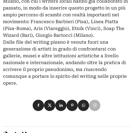
Milano, con cui i writers locali hanno già collaborato in
passato, in modo da inserire questo progetto in un più
ampio percorso di scambi con realtà importanti nel
movimento: Francesco Barbieri (Pisa), Linea Piatta
(Pisa-Roma), Aris (Viareggio), Etnik (Vinci), Soap The
Wizard (Bari), Giorgio Bartocci (Milano).
Dalle file del writing pisano è venuta fuori una
generazione di artisti in grado di confrontarsi con
gallerie, musei e altre istituzioni artistiche a livello
nazionale e internazionale, andando oltre la pratica di
scrivere il proprio pseudonimo, ma riuscendo
comunque a portare lo spirito del writing nelle proprie
opere.
Condividi su Facebook
Condividi su X
Condividi su LinkedIn
Condividi su Pinterest
Condividi su WhatsApp
Condividi su Email