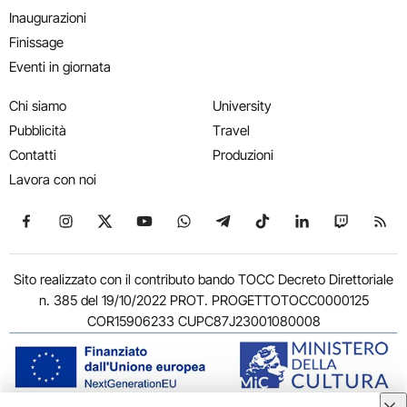
Inaugurazioni
Finissage
Eventi in giornata
Chi siamo
University
Pubblicità
Travel
Contatti
Produzioni
Lavora con noi
Seguici su Facebook
Seguici su Instagram
Seguici su X
Seguici su YouTube
Seguici su WhatsApp
Seguici su Telegram
Seguici su TikTok
Seguici su Link
Seguici su
Segui
Sito realizzato con il contributo bando TOCC Decreto Direttoriale
n. 385 del 19/10/2022 PROT. PROGETTOTOCC0000125
COR15906233 CUPC87J23001080008