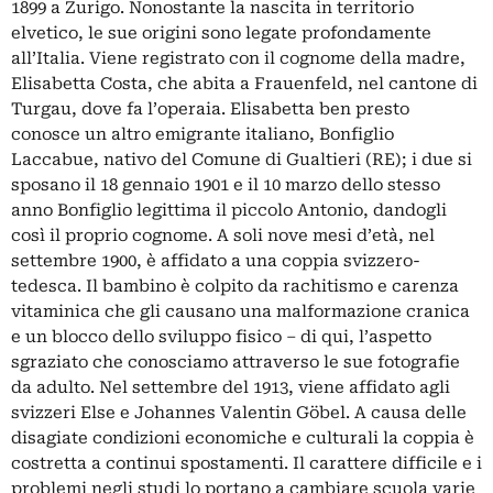
1899 a Zurigo. Nonostante la nascita in territorio
elvetico, le sue origini sono legate profondamente
all’Italia. Viene registrato con il cognome della madre,
Elisabetta Costa, che abita a Frauenfeld, nel cantone di
Turgau, dove fa l’operaia. Elisabetta ben presto
conosce un altro emigrante italiano, Bonfiglio
Laccabue, nativo del Comune di Gualtieri (RE); i due si
sposano il 18 gennaio 1901 e il 10 marzo dello stesso
anno Bonfiglio legittima il piccolo Antonio, dandogli
così il proprio cognome. A soli nove mesi d’età, nel
settembre 1900, è affidato a una coppia svizzero-
tedesca. Il bambino è colpito da rachitismo e carenza
vitaminica che gli causano una malformazione cranica
e un blocco dello sviluppo fisico – di qui, l’aspetto
sgraziato che conosciamo attraverso le sue fotografie
da adulto. Nel settembre del 1913, viene affidato agli
svizzeri Else e Johannes Valentin Göbel. A causa delle
disagiate condizioni economiche e culturali la coppia è
costretta a continui spostamenti. Il carattere difficile e i
problemi negli studi lo portano a cambiare scuola varie