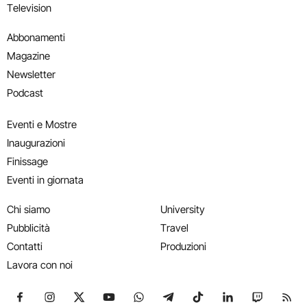
Television
Abbonamenti
Magazine
Newsletter
Podcast
Eventi e Mostre
Inaugurazioni
Finissage
Eventi in giornata
Chi siamo
University
Pubblicità
Travel
Contatti
Produzioni
Lavora con noi
Seguici su Facebook
Seguici su Instagram
Seguici su X
Seguici su YouTube
Seguici su WhatsApp
Seguici su Telegram
Seguici su TikTok
Seguici su Link
Seguici su
Segui