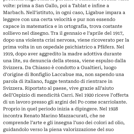
volte: prima a San Gallo, poi a Tablat e infine a
Marbach. Nell’istituto, in ogni caso, Ligabue impara a
leggere con una certa velocità e pur non essendo
capace in matematica e in ortografia, trova costante
sollievo nel disegno. Tra il gennaio e l’aprile del 1917,
dopo una violenta crisi nervosa, viene ricoverato per la
prima volta in un ospedale psichiatrico a Pfäfers. Nel
1919, dopo aver aggredito la madre adottiva durante
una lite, su denuncia della stessa, viene espulso dalla
Svizzera. Da Chiasso è condotto a Gualtieri, luogo
d’origine di Bonfiglio Laccabue ma, non sapendo una
parola di italiano, fugge tentando di rientrare in
Svizzera. Riportato al paese, vive grazie all’aiuto
dell’Ospizio di mendicità Carri. Nel 1920 riceve l’offerta
di un lavoro presso gli argini del Po come scarriolante.
Proprio in quel periodo inizia a dipingere. Nel 1928
incontra Renato Marino Mazzacurati, che ne
comprende l’arte e gli insegna l’uso dei colori ad olio,
guidandolo verso la piena valorizzazione del suo