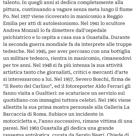
talento. In quegli anni si dedica completamente alla
pittura, continuando a vagare senza meta lungo il fiume
Po. Nel 1937 viene ricoverato in manicomio a Reggio
Emilia per atti di autolesionismo. Nel 1941 lo scultore
Andrea Mozzali lo fa dimettere dall’ospedale
psichiatrico e lo ospita a casa sua a Guastalla. Durante
la seconda guerra mondiale fa da interprete alle truppe
tedesche. Nel 1945, per aver percosso con una bottiglia
un militare tedesco, rientra in manicomio, rimanendovi
per tre anni. Nel 1948 si fa più intensa la sua attività
artistica tanto che giornalisti, critici e mercanti d’arte
si interessarono a lui. Nel 1957, Severo Boschi, firma de
“Il Resto del Carlino”, ed il fotoreporter Aldo Ferrari gli
fanno visita a Gualtieri: ne scaturisce un servizio sul
quotidiano con immagini tuttora celebri. Nel 1961 viene
allestita la sua prima mostra personale alla Galleria La
Barcaccia di Roma. Subisce un incidente in
motocicletta e, l’anno successivo, rimane vittima di una
paresi. Nel 1963 Guastalla gli dedica una grande
rassegna antologica, curata da Sergio Negri. Chiede di