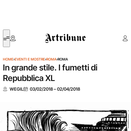
Artribune
HOME
›
EVENTI E MOSTRE
›
ROMA
›
ROMA
In grande stile. I fumetti di
Repubblica XL
WEGIL
03/02/2018
–
02/04/2018