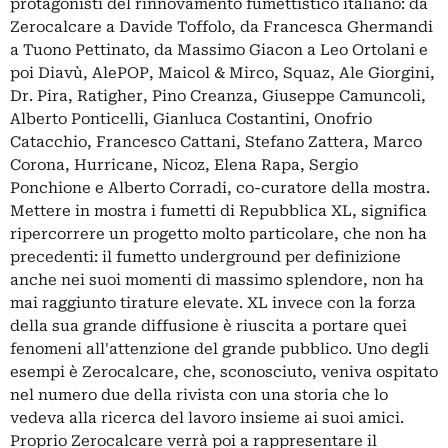
protagonisti del rinnovamento fumettistico italiano: da
Zerocalcare a Davide Toffolo, da Francesca Ghermandi
a Tuono Pettinato, da Massimo Giacon a Leo Ortolani e
poi Diavù, AlePOP, Maicol & Mirco, Squaz, Ale Giorgini,
Dr. Pira, Ratigher, Pino Creanza, Giuseppe Camuncoli,
Alberto Ponticelli, Gianluca Costantini, Onofrio
Catacchio, Francesco Cattani, Stefano Zattera, Marco
Corona, Hurricane, Nicoz, Elena Rapa, Sergio
Ponchione e Alberto Corradi, co-curatore della mostra.
Mettere in mostra i fumetti di Repubblica XL, significa
ripercorrere un progetto molto particolare, che non ha
precedenti: il fumetto underground per definizione
anche nei suoi momenti di massimo splendore, non ha
mai raggiunto tirature elevate. XL invece con la forza
della sua grande diffusione è riuscita a portare quei
fenomeni all'attenzione del grande pubblico. Uno degli
esempi è Zerocalcare, che, sconosciuto, veniva ospitato
nel numero due della rivista con una storia che lo
vedeva alla ricerca del lavoro insieme ai suoi amici.
Proprio Zerocalcare verrà poi a rappresentare il