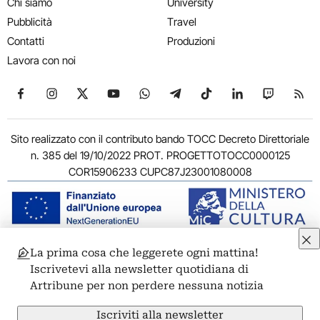
Chi siamo
University
Pubblicità
Travel
Contatti
Produzioni
Lavora con noi
Seguici su Facebook
Seguici su Instagram
Seguici su X
Seguici su YouTube
Seguici su WhatsApp
Seguici su Telegram
Seguici su TikTok
Seguici su Link
Seguici su
Segui
Sito realizzato con il contributo bando TOCC Decreto Direttoriale
n. 385 del 19/10/2022 PROT. PROGETTOTOCC0000125
COR15906233 CUPC87J23001080008
La prima cosa che leggerete ogni mattina!
© 2011-2026 ARTRIBUNE srl – Corso Vittorio Emanuele II, 287 –
Iscrivetevi alla newsletter quotidiana di
00186 Roma - P.I. 11381581005
Artribune per non perdere nessuna notizia
Privacy: Responsabile della protezione dei dati personali
ARTRIBUNE srl – Corso Vittorio Emanuele II, 287 – 00186 Roma
Iscriviti alla newsletter