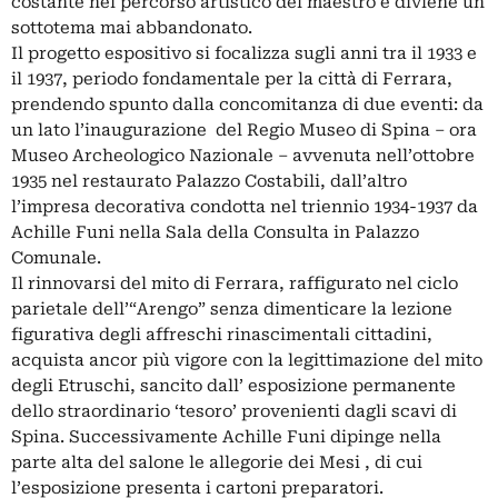
costante nel percorso artistico del maestro e diviene un
sottotema mai abbandonato.
Il progetto espositivo si focalizza sugli anni tra il 1933 e
il 1937, periodo fondamentale per la città di Ferrara,
prendendo spunto dalla concomitanza di due eventi: da
un lato l’inaugurazione del Regio Museo di Spina – ora
Museo Archeologico Nazionale – avvenuta nell’ottobre
1935 nel restaurato Palazzo Costabili, dall’altro
l’impresa decorativa condotta nel triennio 1934-1937 da
Achille Funi nella Sala della Consulta in Palazzo
Comunale.
Il rinnovarsi del mito di Ferrara, raffigurato nel ciclo
parietale dell’“Arengo” senza dimenticare la lezione
figurativa degli affreschi rinascimentali cittadini,
acquista ancor più vigore con la legittimazione del mito
degli Etruschi, sancito dall’ esposizione permanente
dello straordinario ‘tesoro’ provenienti dagli scavi di
Spina. Successivamente Achille Funi dipinge nella
parte alta del salone le allegorie dei Mesi , di cui
l’esposizione presenta i cartoni preparatori.