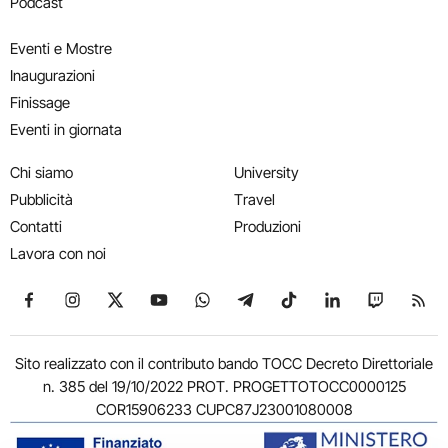
Podcast
Eventi e Mostre
Inaugurazioni
Finissage
Eventi in giornata
Chi siamo
University
Pubblicità
Travel
Contatti
Produzioni
Lavora con noi
Seguici su Facebook
Seguici su Instagram
Seguici su X
Seguici su YouTube
Seguici su WhatsApp
Seguici su Telegram
Seguici su TikTok
Seguici su Link
Seguici su
Segui
Sito realizzato con il contributo bando TOCC Decreto Direttoriale
n. 385 del 19/10/2022 PROT. PROGETTOTOCC0000125
COR15906233 CUPC87J23001080008