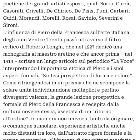
poetiche dei grandi artisti esposti, quali Borra, Carrà,
Casorati, Crivelli, De Chirico, De Pisis, Funi, Garbari,
Guidi, Morandi, Morelli, Rosai, Savinio, Severini e
Sironi.
L’influenza di Piero della Francesca sull’arte italiana
degli anni Venti e Trenta passò attraverso il filtro
critico di Roberto Longhi, che nel 1927 dedicò una
monografia al maestro aretino e che ancor prima – nel
1914 – scrisse un lungo articolo sul periodico “La Voce”
interpretando l’importanza storica di Piero e i suoi
aspetti formali. “Sintesi prospettica di forma e colore”.
Come rifrangendosi in un prisma che ne scompone la
solare unità individuandone molteplici e perfino
divergenti valenze, la grande lezione prospettica e
formale di Piero della Francesca è recepita dalla
cultura novecentesca, assetata di un “ritorno
all’ordine”, in maniera non univoca, tanto da originare,
o comunque stimolare, esperienze artistiche anche
molto distanti tra loro, dall’astratto rigore formale e la