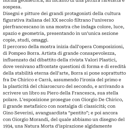
norma geometrica, all’incanto di una pittura rarefatta e
sospesa.
Disegni e pitture dei grandi protagonisti della cultura
figurativa italiana del XX secolo filtrano l’universo
pierfrancescano in una mostra che indaga colore, luce,
spazio e geometria, presentando in un’unica sezione
copie, studi, omaggi.
Il percorso della mostra inizia dall’opera Composizioni,
di Pompeo Borra. Artista di grande consapevolezza,
influenzato dal dibattito della rivista Valori Plastici,
dove venivano affrontate questioni di forma e di eredità
della stabilità eterna dell’arte, Borra si pone soprattutto
fra De Chirico e Carrà, assumendo l’ironia del primo e
la plasticità del chiaroscuro del secondo, e arrivando a
scrivere un libro su Piero della Francesca, sua stella
polare. L’esposizione prosegue con Giorgio De Chirico,
il grande metafisico con nostalgia di classicità; con
Gino Severini, avanguardista “pentito”; e poi ancora
con Giorgio Morandi, del quale abbiamo un disegno del
1934, una Natura Morta d’ispirazione algidamente