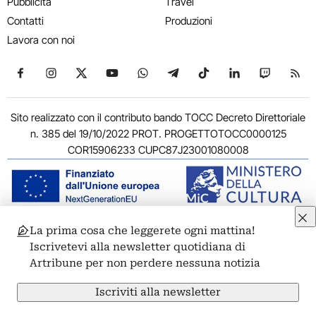
Pubblicità
Travel
Contatti
Produzioni
Lavora con noi
Seguici su Facebook
Seguici su Instagram
Seguici su X
Seguici su YouTube
Seguici su WhatsApp
Seguici su Telegram
Seguici su TikTok
Seguici su Link
Seguici su
Segui
Sito realizzato con il contributo bando TOCC Decreto Direttoriale
n. 385 del 19/10/2022 PROT. PROGETTOTOCC0000125
COR15906233 CUPC87J23001080008
La prima cosa che leggerete ogni mattina!
© 2011-2026 ARTRIBUNE srl – Corso Vittorio Emanuele II, 287 –
Iscrivetevi alla newsletter quotidiana di
00186 Roma - P.I. 11381581005
Artribune per non perdere nessuna notizia
Privacy: Responsabile della protezione dei dati personali
ARTRIBUNE srl – Corso Vittorio Emanuele II, 287 – 00186 Roma
Iscriviti alla newsletter
Termini e condizioni
Privacy Policy
Cookie Policy
Credits