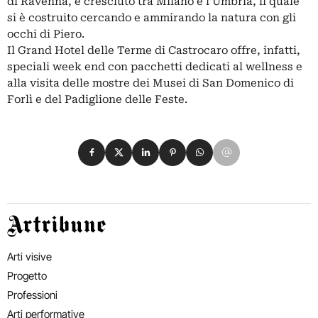
di Ravenna, e cresciuto tra Milano e l’Umbria, il quale
si è costruito cercando e ammirando la natura con gli
occhi di Piero.
Il Grand Hotel delle Terme di Castrocaro offre, infatti,
speciali week end con pacchetti dedicati al wellness e
alla visita delle mostre dei Musei di San Domenico di
Forlì e del Padiglione delle Feste.
Condividi su Facebook
Condividi su X
Condividi su LinkedIn
Condividi su Pinterest
Condividi su WhatsApp
Condividi su Email
Artribune
Arti visive
Progetto
Professioni
Arti performative