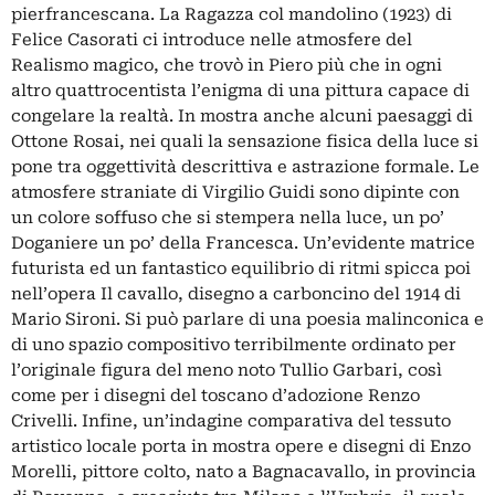
pierfrancescana. La Ragazza col mandolino (1923) di
Felice Casorati ci introduce nelle atmosfere del
Realismo magico, che trovò in Piero più che in ogni
altro quattrocentista l’enigma di una pittura capace di
congelare la realtà. In mostra anche alcuni paesaggi di
Ottone Rosai, nei quali la sensazione fisica della luce si
pone tra oggettività descrittiva e astrazione formale. Le
atmosfere straniate di Virgilio Guidi sono dipinte con
un colore soffuso che si stempera nella luce, un po’
Doganiere un po’ della Francesca. Un’evidente matrice
futurista ed un fantastico equilibrio di ritmi spicca poi
nell’opera Il cavallo, disegno a carboncino del 1914 di
Mario Sironi. Si può parlare di una poesia malinconica e
di uno spazio compositivo terribilmente ordinato per
l’originale figura del meno noto Tullio Garbari, così
come per i disegni del toscano d’adozione Renzo
Crivelli. Infine, un’indagine comparativa del tessuto
artistico locale porta in mostra opere e disegni di Enzo
Morelli, pittore colto, nato a Bagnacavallo, in provincia