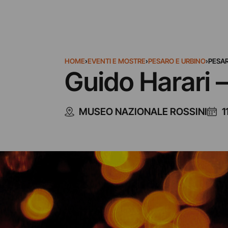
HOME
›
EVENTI E MOSTRE
›
PESARO E URBINO
›
PESA
Guido Harari 
MUSEO NAZIONALE ROSSINI
1