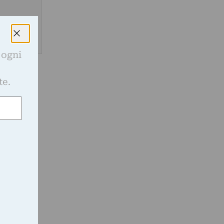
 ogni
e
te.