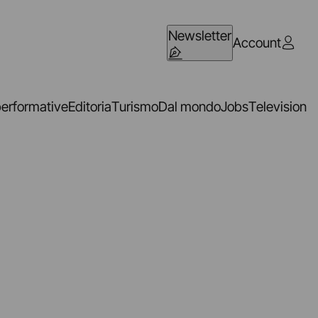
Newsletter
Account
performative
Editoria
Turismo
Dal mondo
Jobs
Television