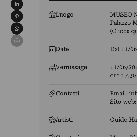
Condividi su LinkedIn
Condividi su Pinterest
Luogo
MUSEO N
Palazzo Mo
Condividi su WhatsApp
(Clicca q
Condividi su Email
Date
Dal
11/06
Vernissage
11/06/20
ore 17,30
Contatti
Email:
in
Sito web
Artisti
Guido Ha