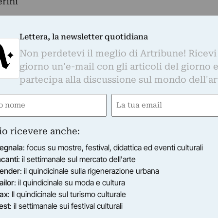
rini
a, personale
Lettera, la newsletter quotidiana
Non perdetevi il meglio di Artribune! Ricevi
giorno un'e-mail con gli articoli del giorno 
di Guido Harari approda in versione compact al
partecipa alla discussione sul mondo dell'ar
resso Palazzo Montaini Antaldi.
tampa
e
Email
ired)
(Required)
irettore della Galleria nazionale dell'Umbria, e
io ricevere anche:
one con Solares Fondazione delle Arti di Parma,
egnala
: focus su mostre, festival, didattica ed eventi culturali
erso 53 fotografie, un'ampia ed eclettica
ncanti
: il settimanale sul mercato dell'arte
ttività di Guido nell'ambito della fotografia
ender
: il quindicinale sulla rigenerazione urbana
presenti in mostra Bob Dylan, Frank Zappa, Bob
ailor
: il quindicinale su moda e cultura
eed, Peter Gabriel, Kate Bush, Patti Smith, Iggy
ax
: Il quindicinale sul turismo culturale
Young, Leonard Cohen, Jeff Buckley, Rickie Lee
est
: il settimanale sui festival culturali
Tom Waits, James Brown, Michael Jackson, Miles