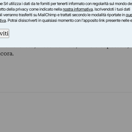
e Srl utilizza i dati da te forniti per tenerti informato con regolarità sul mondo del
 Garbarek, Nina Simone, B.B. King, Buddy Guy,
petto della privacy come indicato nella
nostra informativa
. Iscrivendoti i tuoi dati
, Pink Floyd, Talking Heads, The Clash, The
i verranno trasferiti su MailChimp e trattati secondo le modalità riportate in
que
tiva
. Potrai disiscriverti in qualsiasi momento con l'apposito link presente nelle 
y Kravitz, Gilberto Gil, Hannibal Peterson, Arvo
einz Stockhausen, John Cage, Philip Glass,
viti
aniele, Lucio Dalla, Giorgio Gaber, Demetrio
ano Pavarotti, Riccardo Muti, Vinicio Capossela,
ncora.