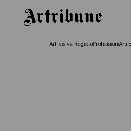
Artribune
Arti visive
Progetto
Professioni
Arti 