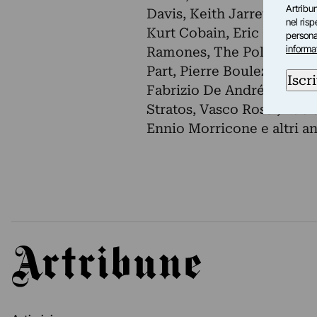
Artribun
Davis, Keith Jarrett, Jan
nel ris
Kurt Cobain, Eric Clapton
personal
informa
Ramones, The Police, Lenn
Part, Pierre Boulez, Karlh
Iscri
Fabrizio De André, Pino D
Stratos, Vasco Rossi, Luci
Ennio Morricone e altri a
Artribune