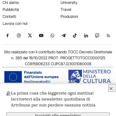
Chi siamo
University
Pubblicità
Travel
Contatti
Produzioni
Lavora con noi
Seguici su Facebook
Seguici su Instagram
Seguici su X
Seguici su YouTube
Seguici su WhatsApp
Seguici su Telegram
Seguici su TikTok
Seguici su Link
Seguici su
Segui
Sito realizzato con il contributo bando TOCC Decreto Direttoriale
n. 385 del 19/10/2022 PROT. PROGETTOTOCC0000125
COR15906233 CUPC87J23001080008
La prima cosa che leggerete ogni mattina!
© 2011-2026 ARTRIBUNE srl – Corso Vittorio Emanuele II, 287 –
Iscrivetevi alla newsletter quotidiana di
00186 Roma - P.I. 11381581005
Artribune per non perdere nessuna notizia
Privacy: Responsabile della protezione dei dati personali
ARTRIBUNE srl – Corso Vittorio Emanuele II, 287 – 00186 Roma
Iscriviti alla newsletter