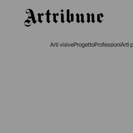
Artribune
Arti visive
Progetto
Professioni
Arti 