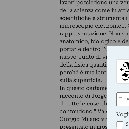
lavori possiedono una veri
della scienza come in arti
scientifiche e strumentali 
microscopio elettronico. 
rappresentazione. Non vuo
anatomico, biologico e de
portarle dentro l’universo
nuovo punto di vista in cu
della fisica quantistica, 
perché è una lente che fa
sulla superficie.
In questo certamente un p
racconto di Jorge Luis Bor
Nom
di tutte le cose che però 
(Obbli
Nome
confondono.” Valerio Deh
Vogl
Giorgio Milano vive e lavo
S
presentato in mostre collet