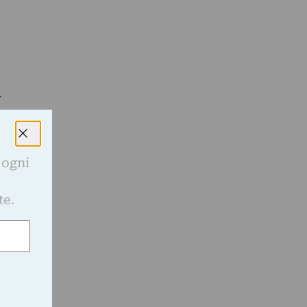
r
 ogni
e
te.
a