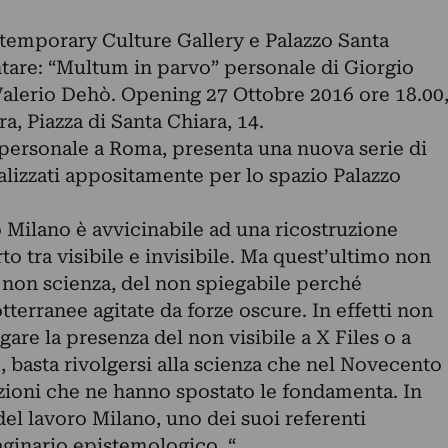
mporary Culture Gallery e Palazzo Santa
ntare: “Multum in parvo” personale di Giorgio
Valerio Dehò. Opening 27 Ottobre 2016 ore 18.00
, Piazza di Santa Chiara, 14.
a personale a Roma, presenta una nuova serie di
ealizzati appositamente per lo spazio Palazzo
o Milano è avvicinabile ad una ricostruzione
to tra visibile e invisibile. Ma quest’ultimo non
a non scienza, del non spiegabile perché
tterranee agitate da forze oscure. In effetti non
are la presenza del non visibile a X Files o a
 basta rivolgersi alla scienza che nel Novecento
ioni che ne hanno spostato le fondamenta. In
del lavoro Milano, uno dei suoi referenti
aginario epistemologico. “