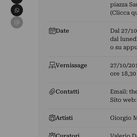
piazza Sa
Condividi su WhatsApp
(Clicca q
Condividi su Email
Date
Dal
27/10
dal lunedì
o su app
Vernissage
27/10/20
ore 18,30
Contatti
Email:
th
Sito web
Artisti
Giorgio 
Curatori
Valerio 