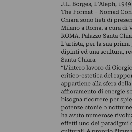
J.L. Borges, L’Aleph, 1949
The Format – Nomad Conte
Chiara sono lieti di prese
Milano a Roma, a cura di 
ROMA, Palazzo Santa Chiara
L'artista, per la sua prim
dipinti ed una scultura, r
Santa Chiara.
“L’intero lavoro di Giorgi
critico-estetica del rappor
appartiene alla sfera dell
affioramento di energie so
bisogna ricorrere per spieg
potenze ctonie o notturne,
ha avuto numerose rivoluz
effetti uno dei paradigmi 
culturali, è proprio l’imm