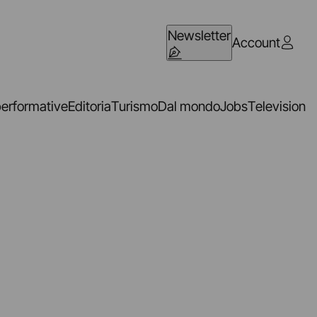
Newsletter
Account
performative
Editoria
Turismo
Dal mondo
Jobs
Television