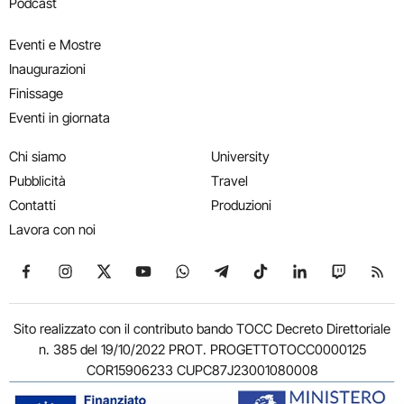
Podcast
Eventi e Mostre
Inaugurazioni
Finissage
Eventi in giornata
Chi siamo
University
Pubblicità
Travel
Contatti
Produzioni
Lavora con noi
Seguici su Facebook
Seguici su Instagram
Seguici su X
Seguici su YouTube
Seguici su WhatsApp
Seguici su Telegram
Seguici su TikTok
Seguici su Link
Seguici su
Segui
Sito realizzato con il contributo bando TOCC Decreto Direttoriale
n. 385 del 19/10/2022 PROT. PROGETTOTOCC0000125
COR15906233 CUPC87J23001080008