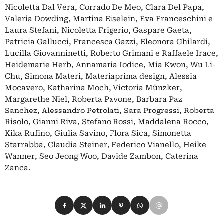
Nicoletta Dal Vera, Corrado De Meo, Clara Del Papa,
Valeria Dowding, Martina Eiselein, Eva Franceschini e
Laura Stefani, Nicoletta Frigerio, Gaspare Gaeta,
Patricia Gallucci, Francesca Gazzi, Eleonora Ghilardi,
Lucilla Giovanninetti, Roberto Grimani e Raffaele Irace,
Heidemarie Herb, Annamaria Iodice, Mia Kwon, Wu Li-
Chu, Simona Materi, Materiaprima design, Alessia
Mocavero, Katharina Moch, Victoria Münzker,
Margarethe Niel, Roberta Pavone, Barbara Paz
Sanchez, Alessandro Petrolati, Sara Progressi, Roberta
Risolo, Gianni Riva, Stefano Rossi, Maddalena Rocco,
Kika Rufino, Giulia Savino, Flora Sica, Simonetta
Starrabba, Claudia Steiner, Federico Vianello, Heike
Wanner, Seo Jeong Woo, Davide Zambon, Caterina
Zanca.
Condividi su Facebook
Condividi su X
Condividi su LinkedIn
Condividi su Pinterest
Condividi su WhatsApp
Condividi su Email